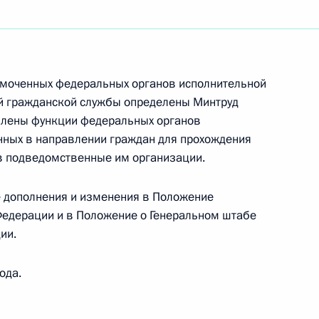
 по проведению
3–2004 годах»
омоченных федеральных органов исполнительной
ой гражданской службы определены Минтруд
овлены функции федеральных органов
нных в направлении граждан для прохождения
в подведомственные им организации.
тречу с Министром культуры
1
е дополнения и изменения в Положение
Федерации и в Положение о Генеральном штабе
ии.
ода.
 по текущим вопросам
1
ром обороны Сергеем