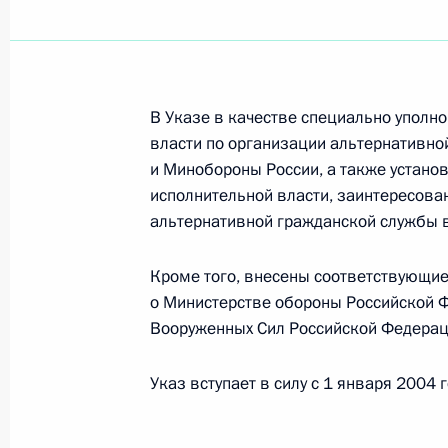
Президент подписал Указ «О мерах
административной реформы в 200
В Указе в качестве специально уполн
23 июля 2003 года, 00:00
власти по организации альтернативн
и Минобороны России, а также устан
исполнительной власти, заинтересова
22 июля 2003 года, вторник
альтернативной гражданской службы 
Владимир Путин провел рабочую вс
Кроме того, внесены соответствующи
Михаилом Швыдким
о Министерстве обороны Российской 
22 июля 2003 года, 17:20
Ново-Огарево
Вооруженных Сил Российской Федерац
Указ вступает в силу с 1 января 2004 г
Владимир Путин провел совещание
военного строительства с Минист