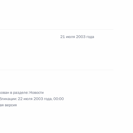
ого штаба Анатолием
тра обороны Любовью
21 июля 2003 года
ы организации
бы»
ован в разделе:
Новости
бликации:
22 июля 2003 года, 00:00
ателю Государственной Думы
ая версия
а проект федерального
зменений и дополнений
ации»