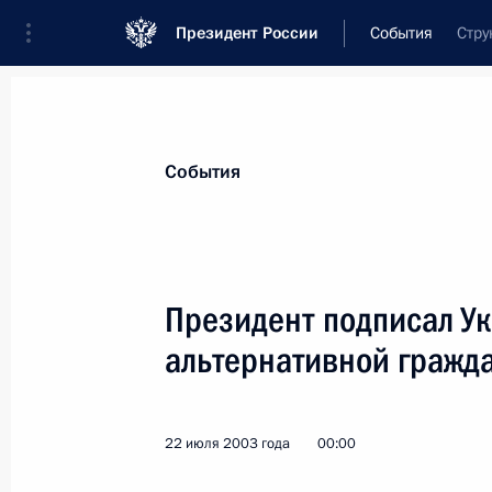
Президент России
События
Стру
Президент
Администрация
Государст
Новости
Стенограммы
Поездки
Те
События
Показа
Президент подписал У
альтернативной гражд
Владимир Путин обсудил с президе
наук Юрием Осиповым текущие воп
науки
22 июля 2003 года
00:00
23 июля 2003 года, 13:20
Ново-Огарево