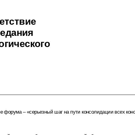
етствие
седания
огического
ие форума – «серьезный шаг на пути консолидации всех кон