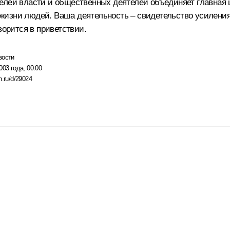
елей власти и общественных деятелей объединяет главная ц
изни людей. Ваша деятельность – свидетельство усиления 
ворится в приветствии.
вости
003 года, 00:00
n.ru/d/29024