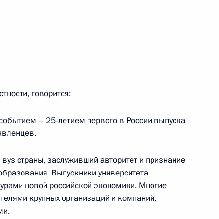
тречу с Председателем
1
тролю за оборотом
пных веществ Виктором
стности, говорится:
событием – 25-летием первого в России выпуска
авленцев.
 вуз страны, заслуживший авторитет и признание
тречу с Председателем
1
 образования. Выпускники университета
ем Игнатьевым
урами новой российской экономики. Многие
ителями крупных организаций и компаний,
ми.