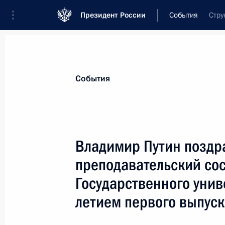
Президент России
События
Стру
Президент
Администрация
Государст
Новости
Стенограммы
Поездки
Те
События
Показа
Владимир Путин поздр
преподавательский сос
Президент России направил поздр
Канады Жану Кретьену и генерал-г
Государственного унив
Адриенн Кларксон в связи с наци
летием первого выпуск
Канады
2 июля 2003 года, 00:00