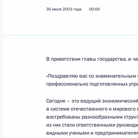
30 июня 2003 года
00:00
1 июля 2003 года, вторник
Владимир Путин провел рабочую вс
Государственного комитета по кон
наркотических средств и психотро
В приветствии главы государства, в ча
Черкесовым
«Поздравляю вас со знаменательным 
1 июля 2003 года, 15:00
Ново-Огарево
профессионально подготовленных упр
Сегодня – это ведущий экономический
Владимир Путин провел рабочую вс
в системе отечественного и мирового
Центрального банка России Серге
востребованы разнообразными структ
1 июля 2003 года, 14:00
Ново-Огарево
из них стали ответственными руковод
видными учеными и предпринимателя