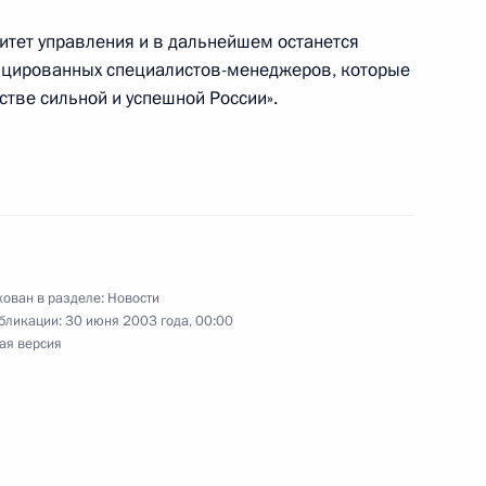
итет управления и в дальнейшем останется
альный конституционный
ицированных специалистов-менеджеров, которые
ополнения в Федеральный
стве сильной и успешной России».
ственном гербе Российской
спространением наркотиков
1
л с председателем
ован в разделе:
Новости
бликации:
30 июня 2003 года, 00:00
оротом наркотических
ая версия
.Черкесовым