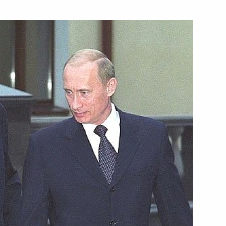
 театра и кино, народную
Современник» Людмилу
танской
2