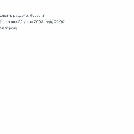
ован в разделе:
Новости
бликации:
22 июня 2003 года, 00:00
тречу с заместителем
ая версия
1
сом Алешиным
вие участникам,
 летних игр специальной
ине (Ирландия)
вие участникам 21-го