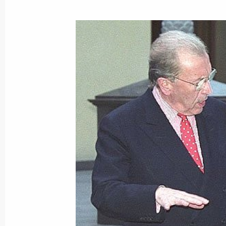
Владимир Путин поздравил актрису
артистку РСФСР, актрису театра «
Иванову с юбилеем
22 июня 2003 года, 00:00
Владимир Путин дал интервью бри
телерадиокорпорации «Би-би-си»
22 июня 2003 года, 00:00
21 июня 2003 года, суббота