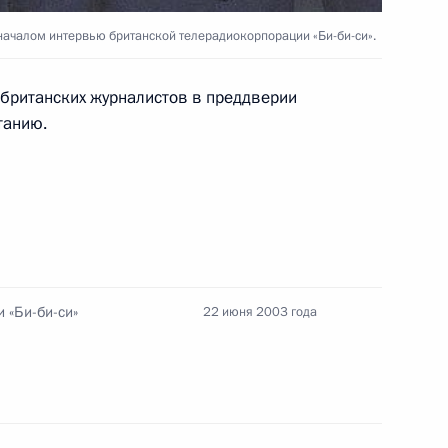
 границы до сих пор
1
тин на заседании Совета
ачалом интервью британской телерадиокорпорации «Би-би-си».
, это касается российско-
льского участков границы
 британских журналистов в преддверии
танию.
седателем Государственной
1
 «Би-би-си»
22 июня 2003 года
Совета Безопасности,
1
я безопасности в Сибирском