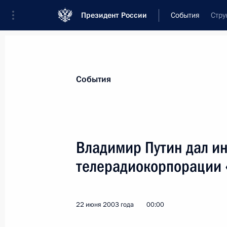
Президент России
События
Стру
Президент
Администрация
Государст
Новости
Стенограммы
Поездки
Те
События
Показа
Владимир Путин дал и
телерадиокорпорации 
22 июня 2003 года, воскресенье
Владимир Путин возложил венок к 
у кремлевской стены
22 июня 2003 года
00:00
22 июня 2003 года, 10:00
Москва, Александ