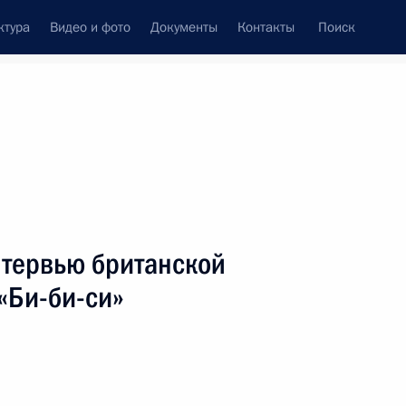
ктура
Видео и фото
Документы
Контакты
Поиск
венный Совет
Совет Безопасности
Комиссии и советы
леграммы
Сведения о Президенте
июнь, 2003
ть следующие материалы
нтервью британской
«Би-би-си»
Могиле Неизвестного солдата
3
ровский Сад