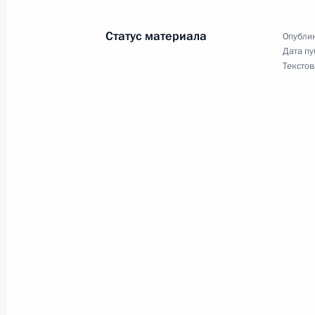
21 июня 2003 года, 14:00
Москва, Кремль
Статус материала
Опублик
Дата пу
Владимир Путин провел рабочую вс
Текстов
Председателя Правительства Бори
21 июня 2003 года, 13:20
Москва, Кремль
Владимир Путин направил приветст
организаторам и гостям Всемирных
Олимпиады, открывающейся в Дубл
21 июня 2003 года, 00:00
Владимир Путин направил приветст