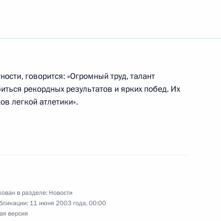
торами проблемы подготовки
1
му сезону
 Эрмитаж
ости, говорится: «Огромный труд, талант
иться рекордных результатов и ярких побед. Их
ов легкой атлетики».
Государственного совета,
 культуры
 Эрмитаж
госпоже Хизер Миллз-
картни, в котором изложил
ован в разделе:
Новости
бликации:
11 июня 2003 года, 00:00
та противопехотных мин
ая версия