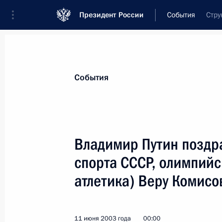
Президент России
События
Стру
Президент
Администрация
Государст
Новости
Стенограммы
Поездки
Те
События
Показа
Владимир Путин поздр
спорта СССР, олимпийс
Владимир Путин рассказал руковод
собравшимся на заседание Госсове
атлетика) Веру Комисо
изменениях в бюджет 2003 года
16 июня 2003 года, 15:55
Санкт-Петербург,
11 июня 2003 года
00:00