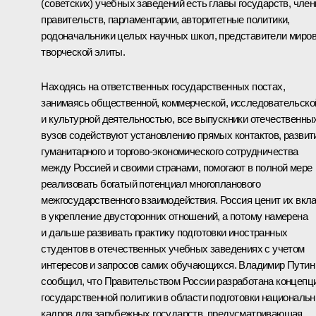
(советских) учебных заведений есть главы государств, чле
правительств, парламентарии, авторитетные политики,
родоначальники целых научных школ, представители миро
творческой элиты.
Находясь на ответственных государственных постах,
занимаясь общественной, коммерческой, исследовательско
и культурной деятельностью, все выпускники отечественны
вузов содействуют установлению прямых контактов, разви
гуманитарного и торгово-экономического сотрудничества
между Россией и своими странами, помогают в полной мере
реализовать богатый потенциал многопланового
межгосударственного взаимодействия. Россия ценит их вкл
в укрепление двусторонних отношений, а потому намерена
и дальше развивать практику подготовки иностранных
студентов в отечественных учебных заведениях с учетом
интересов и запросов самих обучающихся. Владимир Путин
сообщил, что Правительством России разработана концепц
государственной политики в области подготовки националь
кадров для зарубежных государств, предусматривающая