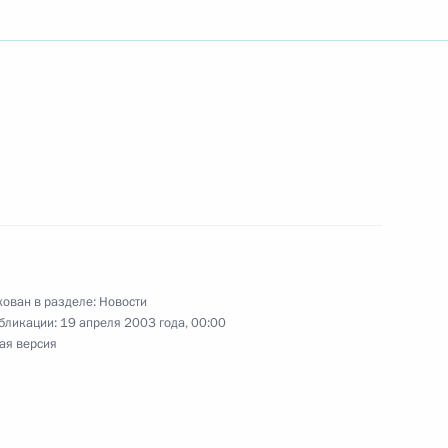
 с членами Правительства
1
ра, народного артиста
с 70-летием
ован в разделе:
Новости
енов, тренеров, ветеранов
бликации:
19 апреля 2003 года, 00:00
ания спортивного общества
ая версия