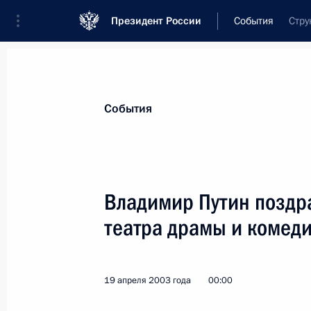
Президент России
События
Стру
Президент
Администрация
Государст
Новости
Стенограммы
Поездки
Те
События
Показа
Владимир Путин поздр
театра драмы и комеди
Владимир Путин провел встречу с 
Евразийского экономического соо
22 апреля 2003 года, 15:00
Москва, Кремль
19 апреля 2003 года
00:00