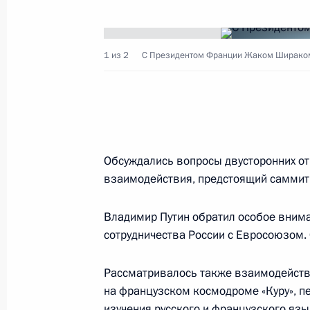
1 из 2
С Президентом Франции Жаком Ширако
Владимир Путин направил послани
конференции в российском диплом
МГИМО
14 апреля 2003 года, 00:00
Обсуждались вопросы двусторонних от
взаимодействия, предстоящий саммит
Владимир Путин поздравил народно
Государственной премии Николая П
Владимир Путин обратил особое вним
14 апреля 2003 года, 00:00
сотрудничества России с Евросоюзом.
Рассматривалось также взаимодействи
13 апреля 2003 года, воскресенье
на французском космодроме «Куру», п
изучения русского и французского язык