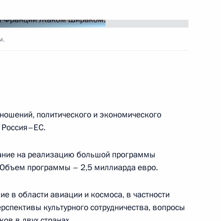
м.
е участникам международной
атическом университете
ношений, политического и экономического
 Россия–ЕС.
го артиста СССР, лауреата
етрова с 60-летием
ание на реализацию большой программы
 Объем программы – 2,5 миллиарда евро.
е в области авиации и космоса, в частности
ерспективы культурного сотрудничества, вопросы
ов в двух странах.