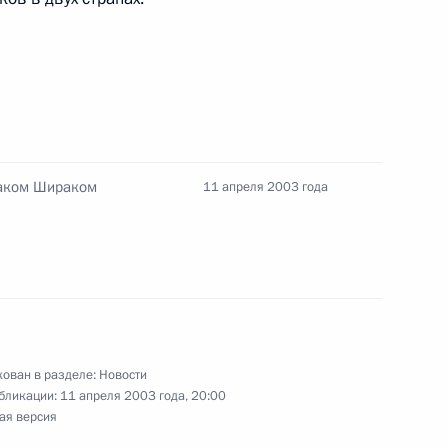
твие участникам финала
реди юношей и девушек
Жаком Шираком
11 апреля 2003 года
церемонии открытия нового
2
библиотеки
г
осмическую академию имени
2
ован в разделе:
Новости
сеанс связи с Международной
бликации:
11 апреля 2003 года, 20:00
ая версия