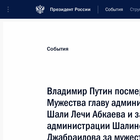
Президент России
События
Стру
Президент
Администрация
Государст
Новости
Стенограммы
Поездки
Те
События
Показа
Владимир Путин посме
Мужества главу админи
Состоялся телефонный разговор В
с Президентом Казахстана Нурсул
Шали Лечи Абкаева и з
25 марта 2003 года, 15:05
администрации Шалинс
Джабраилова за мужест