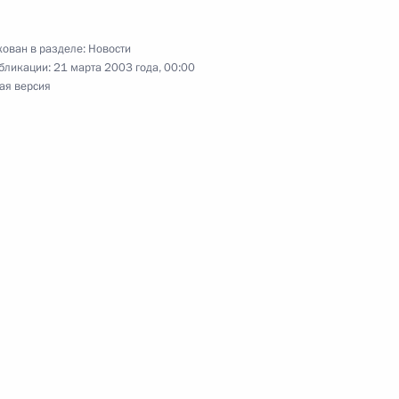
ован в разделе:
Новости
бликации:
21 марта 2003 года, 00:00
Веревкина-Рахальского
ая версия
 дел – начальником
ским и налоговым
ладимира Путина и Премьер-
Эрдогана