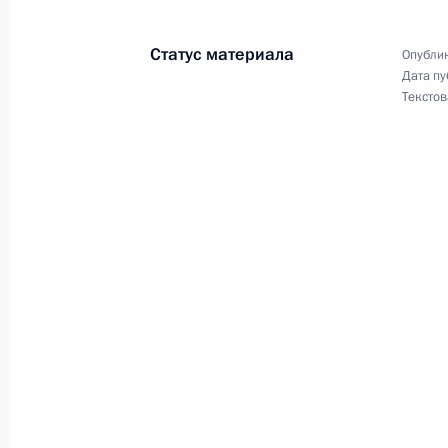
25 марта 2003 года, 00:00
Статус материала
Опублик
Дата пу
Владимир Путин назначил Сергея 
Текстов
заместителем Министра внутренних
Федеральной службы по экономиче
преступлениям МВД РФ
25 марта 2003 года, 00:00
24 марта 2003 года, понедельник
Состоялся телефонный разговор В
министра Турции Реджепа Тайипа 
24 марта 2003 года, 21:20