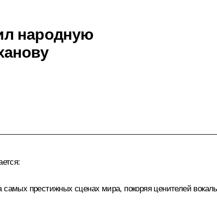
ил народную
ханову
ается:
а самых престижных сценах мира, покоряя ценителей вокал