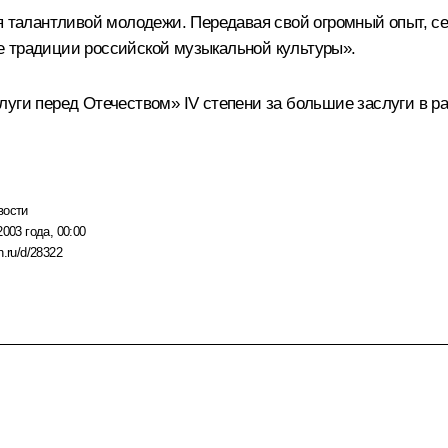
я талантливой молодежи. Передавая свой огромный опыт, се
е традиции российской музыкальной культуры».
уги перед Отечеством» IV степени за большие заслуги в ра
вости
2003 года, 00:00
n.ru/d/28322