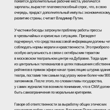
появятся дополнительные рабочие места, увеличатся
зарплаты, вырастет платежеспособный спрос, что, в свою
очередь, придаст дополнительный импульс экономическом
развитию страны, считает Владимир Путин.
Участники беседы затронули проблему работы прессы
в чрезвычайных и кризисных ситуациях. Президент
подчеркнул, что средства массовой информации должны че
соблюдать нормы морали и нравственности. Это приобрело
особую актуальность в связи с октябрьским терактом
в московском театральном центре на Дубровке. Тогда один
из центральных телеканалов в целях повышения собствен
рейтингов в прямом эфире начал трансляцию штурма здани
театра, поставив тем самым под угрозу жизни более чем 900
заложников. После этого, по словам главы государства,
у самих журналистов возникло понимание, что в СМИ долж
быть самоограничения по моральным критериям.
Говоря об ответственности за выработку общих этических
стандартов работы масс-медиа, Владимир Путин отметил, ч