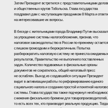
Затем Президент встретился с представительницами дело
и общественных кругов Тобольска. Глава государства
поздравил дам с наступающим праздником 8 Марта и ответ
на интересовавшие их вопросы.
В беседе с жительницами города Владимир Путин высказал
за упрощение системы налогообложения, признав, что
налоговое законодательство в России по‑прежнему остаетс
слишком громоздким и бюрократичным. Попытка
разбюрократить налоговую систему не принесла ожидаемы
результатов, Правительство не выполнило поставленных
задач. Количество подаваемых в фискальные органы
документов не сократилось, общий налоговый пресс
не ослаблен. Выход из создавшейся ситуации Президент
видит в активизации работы по реформированию единого
социального налога и созданию простой и понятной налогов
системы. Глава государства также подчеркнул необходимос
снижения фискального бремени для товаропроизводителей,
то есть всех тех, кто производит реальную продукцию. Тогда