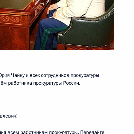
асть, Барвиха
елем Правительства Чешской
й в Евросоюзе, Мирославом
ия Чайку и всех сотрудников прокуратуры
ём работника прокуратуры России.
росам
1
сть, Горки
влевич!
 об имущественном взносе
ения всем работникам прокуратуры. Передайте
твенную корпорацию