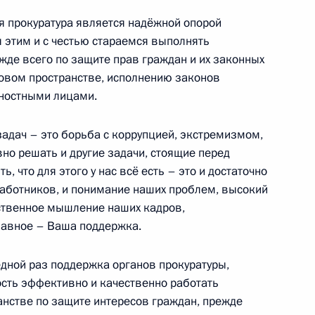
ая прокуратура является надёжной опорой
ленский собор
 этим и с честью стараемся выполнять
жде всего по защите прав граждан и их законных
овом пространстве, исполнению законов
ностными лицами.
авоохранения и социального
1
задач – это борьба с коррупцией, экстремизмом,
о решать и другие задачи, стоящие перед
, что для этого у нас всё есть – это и достаточно
аботников, и понимание наших проблем, высокий
ственное мышление наших кадров,
я Советского Союза,
лавное – Ваша поддержка.
акеша Шарму с юбилеем
редной раз поддержка органов прокуратуры,
ость эффективно и качественно работать
анстве по защите интересов граждан, прежде