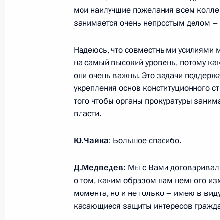
мои наилучшие пожелания всем коллега
«Ростехнологии» и представителях
занимается очень непростым делом – 
государствах
14 января 2009 года, 16:50
Надеюсь, что совместными усилиями 
на самый высокий уровень, потому как 
они очень важны. Это задачи поддерж
Указом Президента Александр Фёд
укрепления основ конституционного ст
того чтобы органы прокуратуры заним
заместителем Министра юстиции
власти.
14 января 2009 года, 16:45
Ю.Чайка:
Большое спасибо.
Указом Президента образована Гос
Д.Медведев:
Мы с Вами договаривали
к празднованию 200-летия победы 
о том, каким образом нам немного из
1812 года
момента, но и не только – имею в ви
касающиеся защиты интересов гражда
14 января 2009 года, 16:40