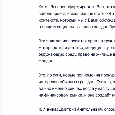
Хотел бы проинформировать Вас, что я
законопроект, изменяющий статью 45 
Рабочая встреча с Председателем
контексте, который мы с Вами обсужда
Путиным
в защиту социальных прав граждан бу
14 января 2009 года, 16:30
Московская обла
Эти заявления касаются прав на труд,
материнства и детства, медицинскую 
окружающую среду, право на жилище 
С председателем правления компа
фондах.
Миллером Дмитрий Медведев обсу
российского газа через Украину в 
Это, по сути, новые полномочия проку
14 января 2009 года, 14:00
Московская обла
интересов обычных граждан. Считаю, ч
важно именно сейчас, когда у нас сущ
на финансовом рынке, и она создаёт 
13 января 2009 года, вторник
Ю.Чайка:
Дмитрий Анатольевич, огром
Дмитрий Медведев почтил память П