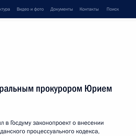
ктура
Видео и фото
Документы
Контакты
Поиск
венный Совет
Совет Безопасности
Комиссии и советы
леграммы
Сведения о Президенте
январь, 2009
ть следующие материалы
неральным прокурором Юрием
ом Украины Виктором
л в Госдуму законопроект о внесении
жданского процессуального кодекса,