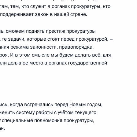
м, тем, кто служит в органах прокуратуры, кто
 госкорпорации в иностранных
поддерживает закон в нашей стране.
мы сможем поднять престиж прокуратуры
те задачи, которые стоят перед прокуратурой, –
ания режима законности, правопорядка,
оров назначен первым
роя. И в этом смысле мы будем делать всё, для
али должное место в органах государственной
комиссия по подготовке
сь, когда встречались перед Новым годом,
в Отечественной войне
менить систему работы с учётом текущего
ду специальные полномочия прокуратуры,
н.