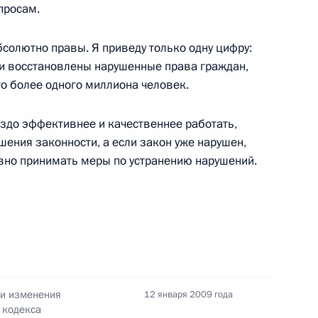
просам.
 единения мордовского
солютно правы. Я приведу только одну цифру:
сударства»
ми восстановлены нарушенные права граждан,
то более одного миллиона человек.
аздо эффективнее и качественнее работать,
ализации приоритетных
ения законности, а если закон уже нарушен,
фической политике Дмитрий
вно принимать меры по устранению нарушений.
диуму Совета и Правительству
ии изменения
ом Украины Виктором
12 января 2009 года
 кодекса