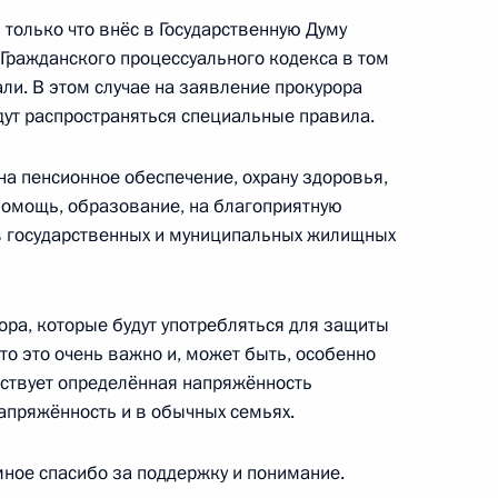
 только что внёс в Государственную Думу
Гражданского процессуального кодекса в том
 Правительства Владимиром
1
ли. В этом случае на заявление прокурора
дут распространяться специальные правила.
сть, Горки
 на пенсионное обеспечение, охрану здоровья,
помощь, образование, на благоприятную
в государственных и муниципальных жилищных
нии «Газпром» Алексеем
1
дил проблемы транзита
Европу
рора, которые будут употребляться для защиты
сть, Горки
то это очень важно и, может быть, особенно
ествует определённая напряжённость
напряжённость и в обычных семьях.
ное спасибо за поддержку и понимание.
атриарха Московского и всея
1