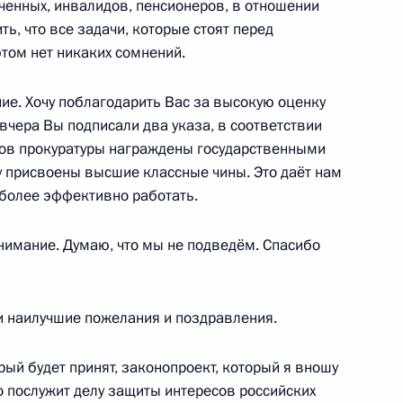
ственной награды – ордена
енных, инвалидов, пенсионеров, в отношении
8
ть, что все задачи, которые стоят перед
этом нет никаких сомнений.
ие. Хочу поблагодарить Вас за высокую оценку
вчера Вы подписали два указа, в соответствии
ому мастеру спорта,
нов прокуратуры награждены государственными
ову с 60-летием
у присвоены высшие классные чины. Это даёт нам
более эффективно работать.
нимание. Думаю, что мы не подведём. Спасибо
ектив Российского
камерного «Вивальди-
 наилучшие пожелания и поздравления.
образования
орый будет принят, законопроект, который я вношу
о послужит делу защиты интересов российских