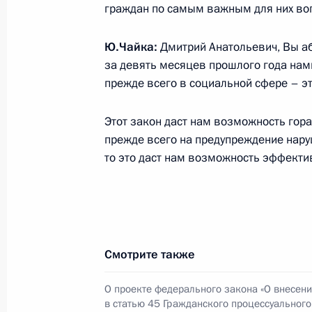
граждан по самым важным для них во
Указ «О праздновании 1000-летия
Ю.Чайка:
Дмитрий Анатольевич, Вы аб
народа с народами Российского го
за девять месяцев прошлого года на
13 января 2009 года, 09:30
прежде всего в социальной сфере – э
Этот закон даст нам возможность гор
По итогам заседания Совета по ре
прежде всего на предупреждение наруш
национальных проектов и демогра
то это даст нам возможность эффекти
Медведев дал ряд поручений Прези
13 января 2009 года, 09:00
Смотрите также
12 января 2009 года, понедельник
О проекте федерального закона «О внесен
Телефонный разговор с Президент
в статью 45 Гражданского процессуального
Ющенко