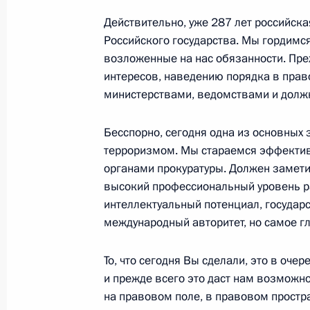
Руси Алексия II
Действительно, уже 287 лет российск
13 января 2009 года, 15:30
Москва, Богояв
Российского государства. Мы гордимся
возложенные на нас обязанности. Пре
интересов, наведению порядка в прав
министерствами, ведомствами и долж
Рабочая встреча с Министром здр
развития Татьяной Голиковой
Бесспорно, сегодня одна из основных 
13 января 2009 года, 15:00
Москва, Кремль
терроризмом. Мы стараемся эффективн
органами прокуратуры. Должен заметить
высокий профессиональный уровень р
интеллектуальный потенциал, государ
Дмитрий Медведев поздравил Геро
международный авторитет, но самое г
индийского лётчика-космонавта Р
13 января 2009 года, 14:30
То, что сегодня Вы сделали, это в оче
и прежде всего это даст нам возможн
на правовом поле, в правовом простр