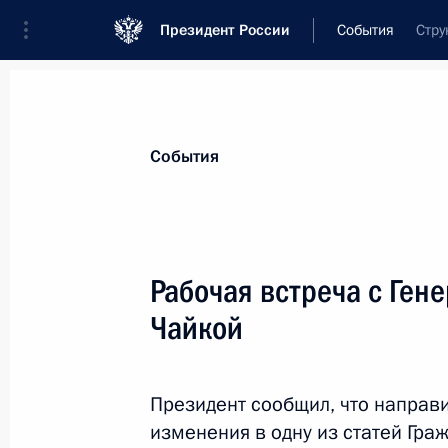
Президент России
События
Стру
Президент
Администрация
Государст
Новости
Стенограммы
Поездки
Те
События
Показа
Рабочая встреча с Ге
Чайкой
Телефонный разговор с Президент
Ющенко
15 января 2009 года, 17:00
Президент сообщил, что направи
изменения в одну из статей Гра