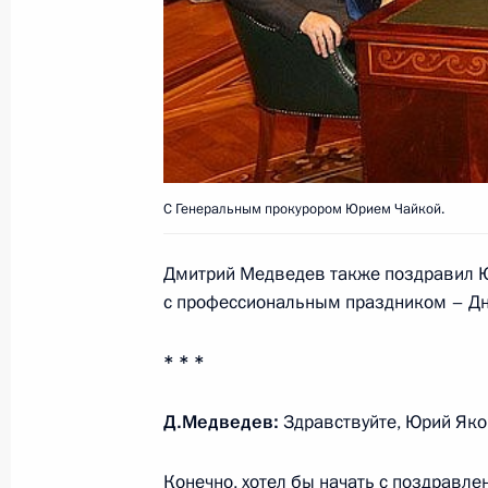
14 января 2009 года, 22:30
Московская обл
Телефонный разговор с Председат
Республики, председательствующе
Тополанеком
С Генеральным прокурором Юрием Чайкой.
14 января 2009 года, 22:00
Дмитрий Медведев также поздравил Юр
с профессиональным праздником – Дн
Совещание по экономическим воп
14 января 2009 года, 17:30
Московская обла
* * *
Д.Медведев:
Здравствуйте, Юрий Яко
Дмитрий Медведев подписал указы
Конечно, хотел бы начать с поздравл
Российской Федерации в Государс