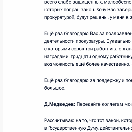
Церемония вручения новой государ
всего слабо защищённых, малообеспеч
«Родительская слава»
которых попран закон. Хочу Вас завери
прокуратурой, будут решены, у меня в 
13 января 2009 года, 12:40
Москва, Кремль
Ещё раз благодарю Вас за поздравлен
деятельности прокуратуры. Буквально 
Поздравление хоккеисту, заслуженн
с которыми сорок три работника орга
олимпийскому чемпиону Юрию Блин
наградами, тридцати одному работник
возможность ещё более качественно, 
13 января 2009 года, 11:00
Ещё раз благодарю за поддержку и по
большое.
Дмитрий Медведев поздравил колл
государственного академического 
Д.Медведев:
Передайте коллегам мои
оркестра» с 20-летием со дня его 
13 января 2009 года, 10:00
Рассчитываю на то, что тот закон, кот
в Государственную Думу, действительн