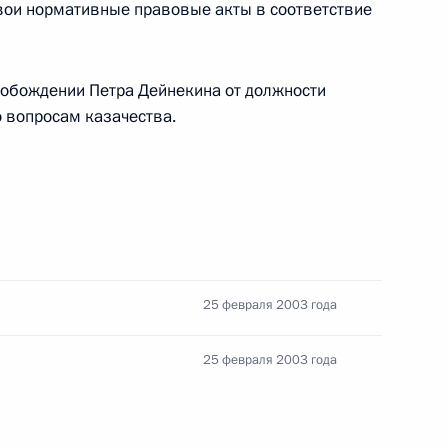
свои нормативные правовые акты в соответствие
ительное послание
 Хёну по случаю его
вобождении Петра Дейнекина от должности
 вопросам казачества.
 с членами Правительства
1
ль
25 февраля 2003 года
25 февраля 2003 года
ние Государственной Думы
нных законов «О внесении
льный конституционный
ссийской Федерации»