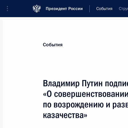
Президент России
События
Стру
Президент
Администрация
Государст
Новости
Стенограммы
Поездки
Те
События
Показа
Владимир Путин подпи
«О совершенствовании
Владимир Путин направил приветст
и организаторам XIV съезда ферме
по возрождению и раз
26 февраля 2003 года, 00:00
казачества»