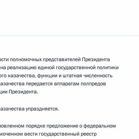
Совета Безопасности
1
ль
ости полномочных представителей Президента
ха Московского и всея Руси
1
 на реализацию единой государственной политики
го казачества, функции и штатная численность
казачества передается аппаратам полпредов
ции Президента.
азачества упраздняется.
ладимира Путина
спании Хосе Мария Аснаром
ановленном порядке предложение о федеральном
омоченном вести государственный реестр