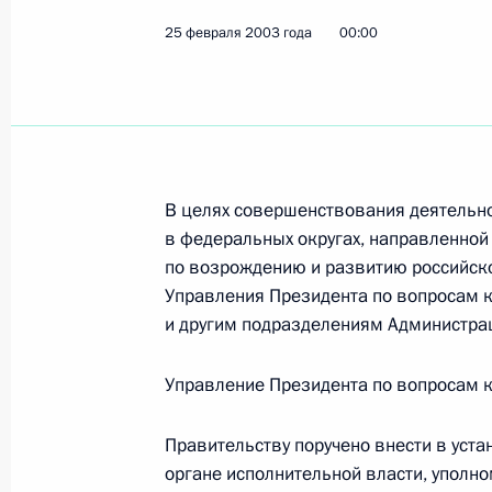
25 февраля 2003 года
25 февраля 2003 года, вторник
00:00
Владимир Путин провел заседание 
25 февраля 2003 года, 17:45
Москва, Крем
В целях совершенствования деятельн
Владимир Путин поздравил Патриар
в федеральных округах, направленной
Алексия II с днем тезоименитства
по возрождению и развитию российско
25 февраля 2003 года, 15:45
Москва
Управления Президента по вопросам 
и другим подразделениям Администра
Управление Президента по вопросам к
Состоялся телефонный разговор В
с Председателем Правительства И
Правительству поручено внести в уст
25 февраля 2003 года, 14:55
органе исполнительной власти, уполн