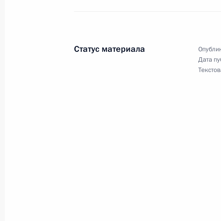
и «О внесении изменений и допол
конституционный закон «О судебно
Федерации»
Статус материала
Опублик
25 февраля 2003 года, 00:00
Дата пу
Текстов
Владимир Путин подписал Указ «О
деятельности по возрождению и ра
казачества»
25 февраля 2003 года, 00:00
Владимир Путин подписал распоря
Трошева советником Президента Р