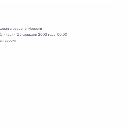
нений в Федеральный
й системе Российской
ован в разделе:
Новости
бликации:
25 февраля 2003 года, 00:00
ая версия
 совершенствовании
звитию российского
жение о назначении Геннадия
оссийской Федерации