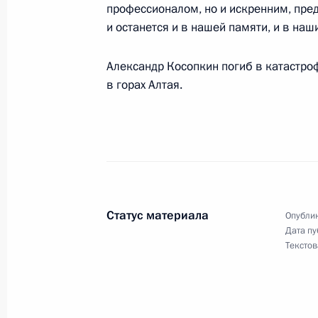
профессионалом, но и искренним, пре
и останется и в нашей памяти, и в наши
Новая видеозапись в блоге Дмитр
12 января 2009 года, 10:00
Александр Косопкин погиб в катастро
в горах Алтая.
11 января 2009 года, воскресенье
Рабочая встреча с Министром инос
Лавровым
11 января 2009 года, 21:30
Московская обла
Статус материала
Опублик
Дата пу
Текстов
Встреча с председателем Федерац
Михаилом Шмаковым
11 января 2009 года, 18:30
Московская обла