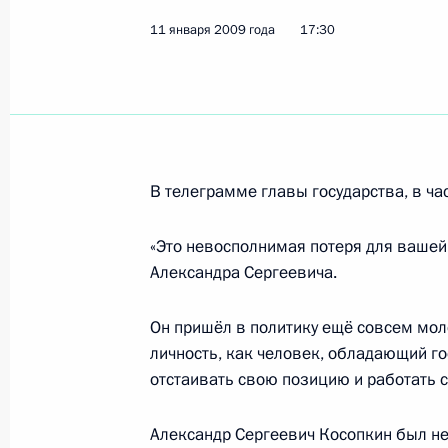
Дмитрий Медведев поручил подгот
11 января 2009 года
в законодательные акты, касающие
17:30
системы
12 января 2009 года, 14:00
Дмитрий Медведев внёс в Государс
В телеграмме главы государства, в час
федерального закона «О внесении 
Гражданского процессуального ко
«Это невосполнимая потеря для вашей 
Александра Сергеевича.
12 января 2009 года, 13:30
Он пришёл в политику ещё совсем мол
личность, как человек, обладающий 
Распоряжением Президента создан 
отстаивать свою позицию и работать 
12 января 2009 года, 13:00
Александр Сергеевич Косопкин был не