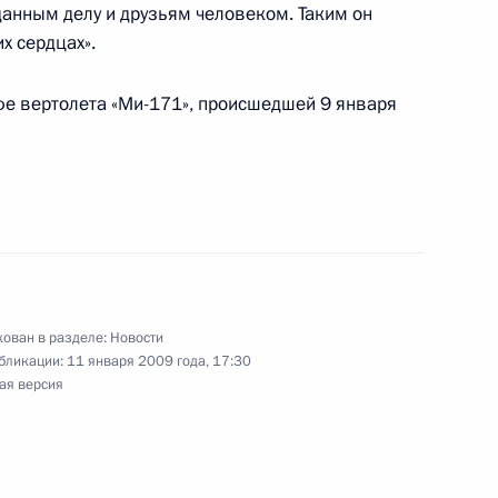
данным делу и друзьям человеком. Таким он
х сердцах».
ия Медведева
1
фе вертолета «Ми-171», происшедшей 9 января
транных дел Сергеем
1
сть, Горки
ован в разделе:
Новости
бликации:
11 января 2009 года, 17:30
ая версия
ии независимых профсоюзов
1
сть, Горки