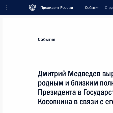
Президент России
События
Стру
Президент
Администрация
Государст
Новости
Стенограммы
Поездки
Те
События
Показа
Дмитрий Медведев вы
родным и близким пол
Рабочая встреча с Генеральным п
Президента в Государ
12 января 2009 года, 14:30
Московская обла
Косопкина в связи с е