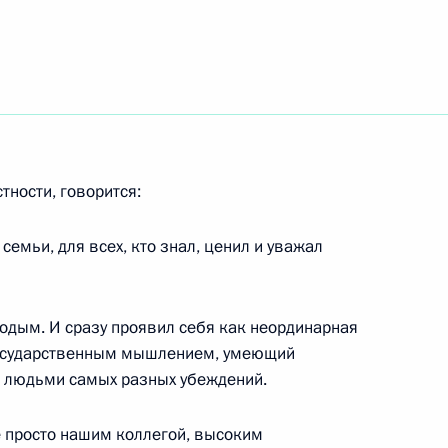
овить изменения
ся развития судебной
твенную Думу проект
тности, говорится:
изменения в статью 45
декса Российской Федерации»
семьи, для всех, кто знал, ценил и уважал
одым. И сразу проявил себя как неординарная
государственным мышлением, умеющий
Совет по делам казачества
с людьми самых разных убеждений.
 просто нашим коллегой, высоким