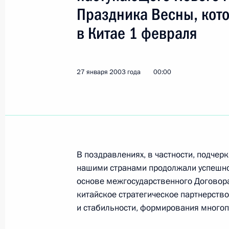
Праздника Весны, кот
В Киеве состоялась неформальная в
в Китае 1 февраля
и правительств стран СНГ
29 января 2003 года, 11:00
27 января 2003 года
00:00
28 января 2003 года, вторник
В Киеве прошла встреча глав госуд
28 января 2003 года, 21:40
В поздравлениях, в частности, подчер
нашими странами продолжали успешно
основе межгосударственного Договора
Состоялась встреча Владимира Пут
китайское стратегическое партнерств
Таджикистана Эмомали Рахмонова
и стабильности, формирования много
28 января 2003 года, 20:30
Киев