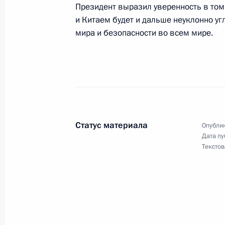
Президент выразил уверенность в том
и Китаем будет и дальше неуклонно уг
Состоялась двусторонняя встреча 
мира и безопасности во всем мире.
и Президента Молдавии Владимир
28 января 2003 года, 20:05
Киев
Владимир Путин встретился с През
Шеварднадзе
Статус материала
Опублик
Дата пу
28 января 2003 года, 18:00
Киев
Текстов
Владимир Путин пригласил на обед
и искусства Украины
28 января 2003 года, 17:00
Киев