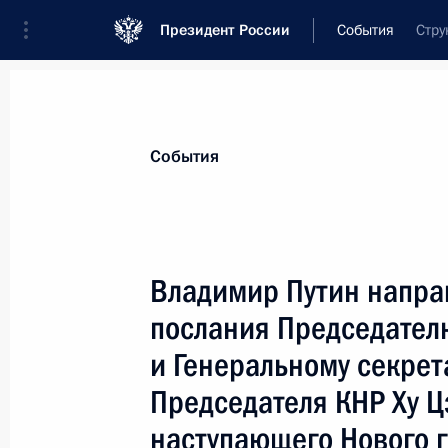
Президент России
События
Стру
Президент
Администрация
Государст
Новости
Стенограммы
Поездки
Те
События
Показа
Владимир Путин напра
послания Председател
Встречей президентов России, Укр
завершился неформальный саммит
и Генеральному секрет
29 января 2003 года, 16:30
Киев
Председателя КНР Ху Ц
наступающего Нового г