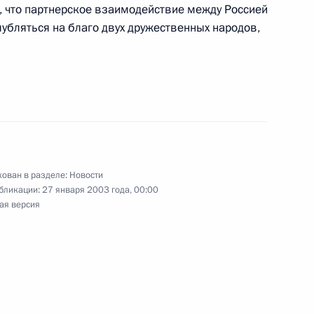
, что партнерское взаимодействие между Россией
лубляться на благо двух дружественных народов,
Владимира Путина
1
а Воронина
идентом Грузии Эдуардом
2
ован в разделе:
Новости
бликации:
27 января 2003 года, 00:00
ая версия
 деятелей культуры