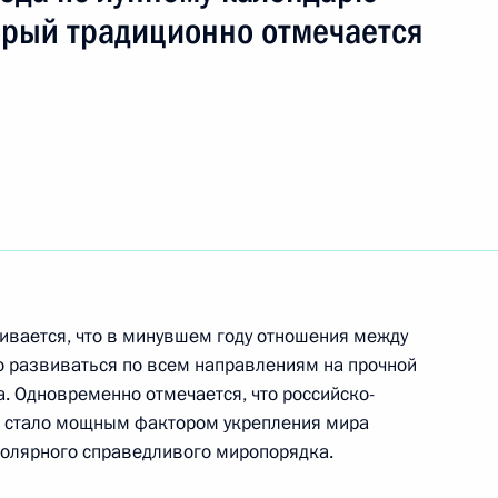
орый традиционно отмечается
стреча глав государств
2
арств «кавказской четверки»
2
кивается, что в минувшем году отношения между
 развиваться по всем направлениям на прочной
. Одновременно отмечается, что российско-
ина и Президента
1
о стало мощным фактором укрепления мира
полярного справедливого миропорядка.