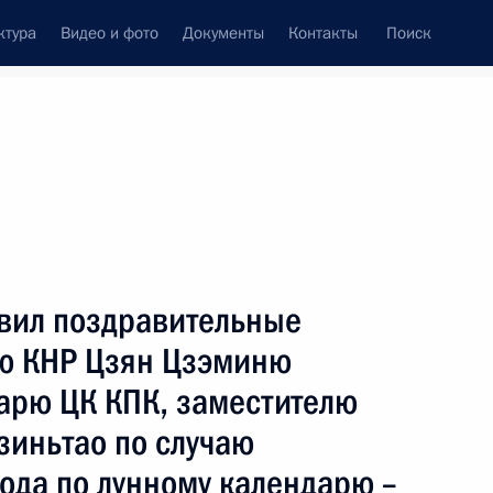
ктура
Видео и фото
Документы
Контакты
Поиск
венный Совет
Совет Безопасности
Комиссии и советы
леграммы
Сведения о Президенте
январь, 2003
ть следующие материалы
вил поздравительные
ю КНР Цзян Цзэминю
аины и Белоруссии
1
 СНГ
арю ЦК КПК, заместителю
зиньтао по случаю
ода по лунному календарю –