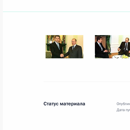
23 января 2003 года, четверг
По инициативе российской стороны
разговор Владимира Путина с Пр
Бушем
23 января 2003 года, 18:15
Владимир Путин провел рабочую вс
правления «Газпрома» Алексеем М
Анатолием Чубайсом
23 января 2003 года, 15:50
Ново-Огарево
Статус материала
Опублик
Дата пу
Владимир Путин встретился с изве