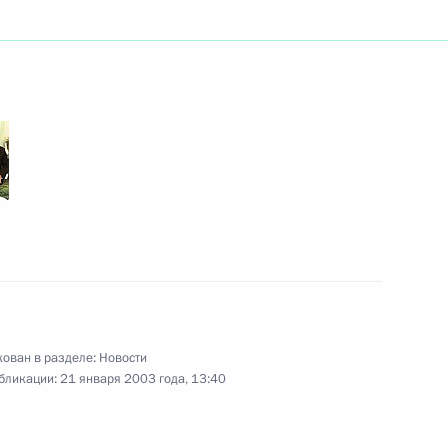
 состоялся телефонный
езидентом США Джорджем
тречу с председателями
1
иллером и РАО «ЕЭС России»
ован в разделе:
Новости
бликации:
21 января 2003 года, 13:40
стным российским ученым,
2