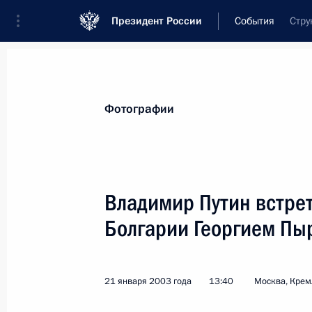
Президент России
События
Стру
Президент
Администрация
Государст
Новости
Стенограммы
Поездки
Те
Фотографии
Показа
Владимир Путин встре
Болгарии Георгием П
Владимир Путин подписал распоря
Российской Федерации в Украине»
24 января 2003 года, 00:00
21 января 2003 года
13:40
Москва, Крем