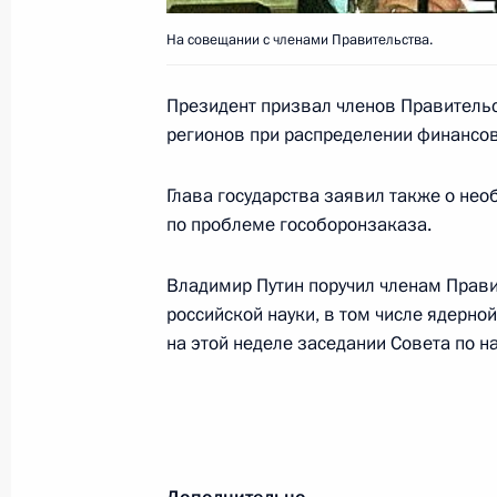
14 января 2003 года, 00:00
На совещании с членами Правительства.
Президент призвал членов Правительс
Владимир Путин подписал Федерал
регионов при распределении финансо
изменения и дополнений в Федерал
монополиях»
Глава государства заявил также о не
по проблеме гособоронзаказа.
14 января 2003 года, 00:00
Владимир Путин поручил членам Прав
российской науки, в том числе ядерно
Владимир Путин поздравил ученог
на этой неделе заседании Совета по н
РАН Виталия Журкина с 75-летием
14 января 2003 года, 00:00
Владимир Путин поздравил известн