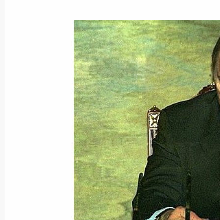
14 января 2003 года, 20:50
Москва, Кремль
Владимир Путин провел рабочую вс
Счетной палаты Сергеем Степаши
14 января 2003 года, 15:00
Москва, Кремль
В Кремле прошло заседание Совета
технологиям при Президенте Росси
14 января 2003 года, 13:35
Москва
Владимир Путин подписал Федерал
«О железнодорожном транспорте в