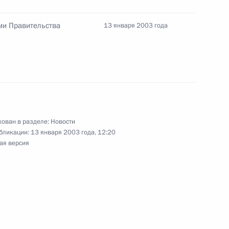
твенной премии СССР Виктора
ми Правительства
13 января 2003 года
тречу с Министром
1
ован в разделе:
Новости
гий Ильей Клебановым
бликации:
13 января 2003 года, 12:20
ая версия
 с членами Правительства
1