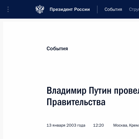
Президент России
События
Стру
Президент
Администрация
Государст
Новости
Стенограммы
Поездки
Те
События
Показа
Владимир Путин прове
Правительства
14 января 2003 года, вторник
Владимир Путин провел рабочую вс
Председателя Правительства, Мин
13 января 2003 года
12:20
Москва, Крем
Кудриным