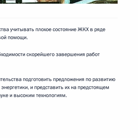
тва учитывать плохое состояние ЖКХ в ряде
ьный закон «О внесении
вой помощи.
ьный закон «О естественных
обходимости скорейшего завершения работ
ительства подготовить предложения по развитию
й энергетики, и представить их на предстоящем
о-международника, академика
ауке и высоким технологиям.
ого ученого-физика,