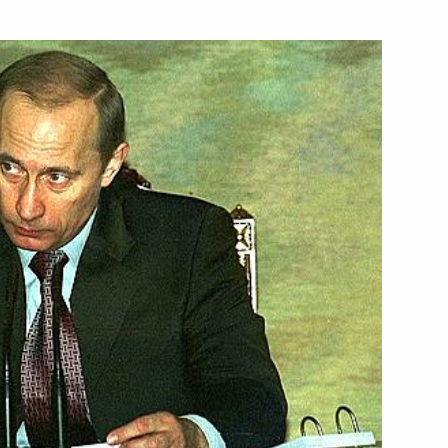
тречу с председателем
1
ным
 по науке и высоким
2
и
ьный закон
 Российской Федерации»