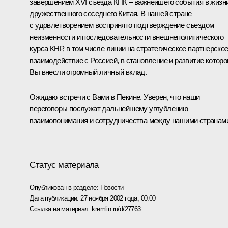
завершением XVI съезда КПК – важнейшего события в жизн
дружественного соседнего Китая. В нашей стране
с удовлетворением воспринято подтверждение съездом
неизменности и последовательности внешнеполитического
курса КНР, в том числе линии на стратегическое партнерско
взаимодействие с Россией, в становление и развитие которо
Вы внесли огромный личный вклад.
Ожидаю встречи с Вами в Пекине. Уверен, что наши
переговоры послужат дальнейшему углублению
взаимопонимания и сотрудничества между нашими странам
Статус материала
Опубликован в разделе:
Новости
Дата публикации:
27 ноября 2002 года, 00:00
Ссылка на материал:
kremlin.ru/d/27763