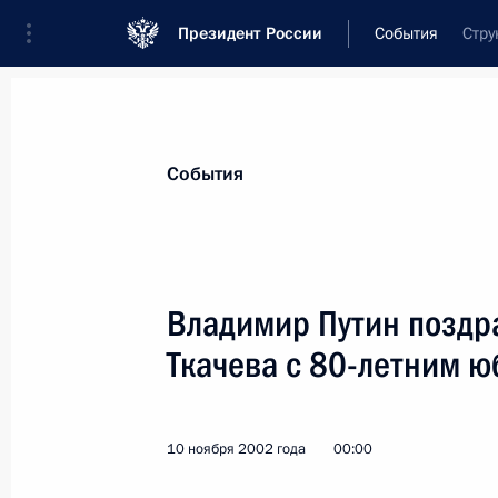
Президент России
События
Стру
Президент
Администрация
Государст
Новости
Стенограммы
Поездки
Те
События
Показа
Владимир Путин поздр
Ткачева с 80-летним 
Владимир Путин возложил венок к 
павшим в годы Второй мировой во
12 ноября 2002 года, 18:05
Норвегия
10 ноября 2002 года
00:00