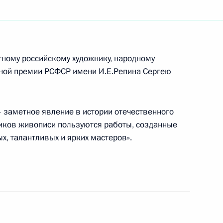
кие переговоры на высшем
4
ному российскому художнику, народному
енной премии РСФСР имени И.Е.Репина Сергею
 Мемориалу советским воинам
1
заметное явление в истории отечественного
иков живописи пользуются работы, созданные
х, талантливых и ярких мастеров».
тина с Федеральным
3
рёдером