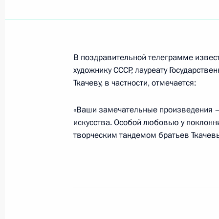
В Осло прошли российско-норвежс
уровне
12 ноября 2002 года, 15:00
Осло
В поздравительной телеграмме извест
художнику СССР, лауреату Государств
Ткачеву, в частности, отмечается:
Владимир Путин возложил венок к
12 ноября 2002 года, 13:50
Осло
«Ваши замечательные произведения – 
искусства. Особой любовью у поклонн
творческим тандемом братьев Ткачевы
Состоялась встреча Владимира Пу
канцлером Германии Герхардом Ш
12 ноября 2002 года, 11:05
Осло