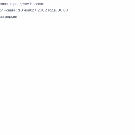
ован в разделе:
Новости
аторов и участников
бликации:
10 ноября 2002 года, 00:00
 Украинского культурного
ая версия
мках Года Украины в России
етием Московский
тина с Премьер-министром