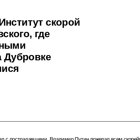
Институт скорой
кого, где
нными
а Дубровке
мися
вал с пострадавшими. Владимир Путин пожелал всем скоре