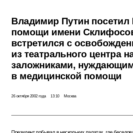
Владимир Путин посетил 
помощи имени Склифосовс
встретился с освобожде
из театрального центра н
заложниками, нуждающи
в медицинской помощи
26 октября 2002 года
13:10
Москва
Президент побывал в нескольких палатах, где беседо