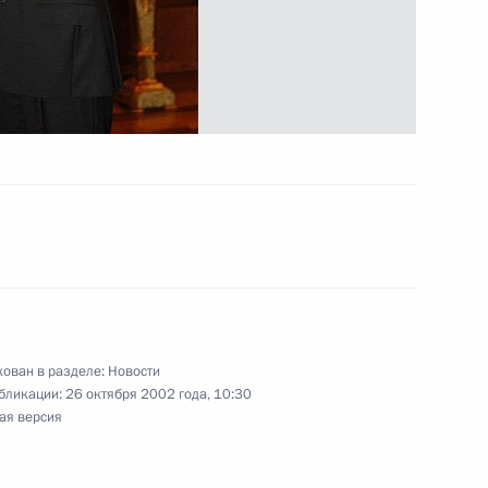
тречу с Министром
1
м Газизуллиным
седателем Правительства
1
ован в разделе:
Новости
бликации:
26 октября 2002 года, 10:30
ая версия