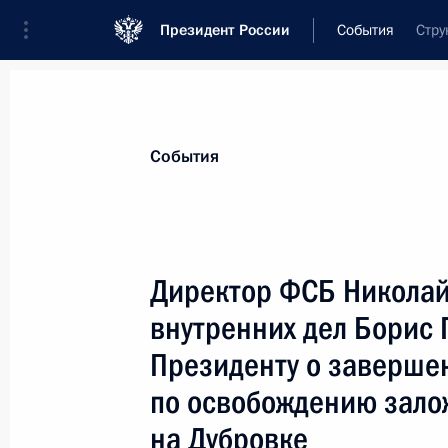
Президент России
События
Стру
Президент
Администрация
Государст
Новости
Стенограммы
Поездки
Те
События
Показа
Директор ФСБ Николай
внутренних дел Борис
Владимир Путин провел рабочую вс
гражданской обороны, чрезвычайн
Президенту о заверше
последствий стихийных бедствий С
по освобождению зало
31 октября 2002 года, 15:05
Ново-Огарево
на Дубровке