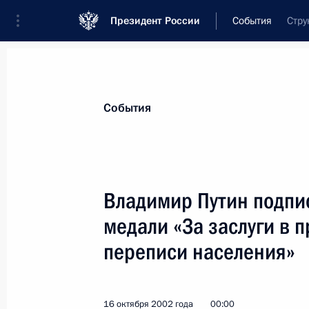
Президент России
События
Стру
Президент
Администрация
Государст
Новости
Стенограммы
Поездки
Те
События
Показа
Владимир Путин подпис
медали «За заслуги в 
Владимир Путин назначил своих пр
в Национальном банковском совет
переписи населения»
19 октября 2002 года, 00:00
16 октября 2002 года
00:00