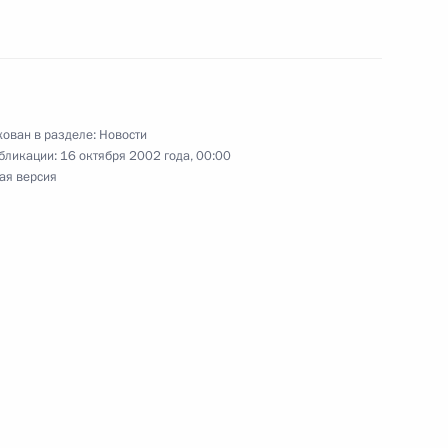
ь
руководителями
1
ован в разделе:
Новости
бликации:
16 октября 2002 года, 00:00
ь
ая версия
ому прокурору и главе МВД
дование убийства губернатора
 Путина и Премьер-министра
2