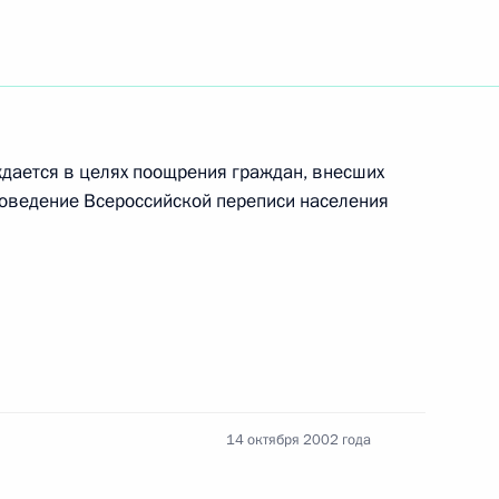
ия в руководстве
ждается в целях поощрения граждан, внесших
роведение Всероссийской переписи населения
тречу с заместителем
нтиной Матвиенко
ь
тниками торжественного
2
14 октября 2002 года
ю образования в России