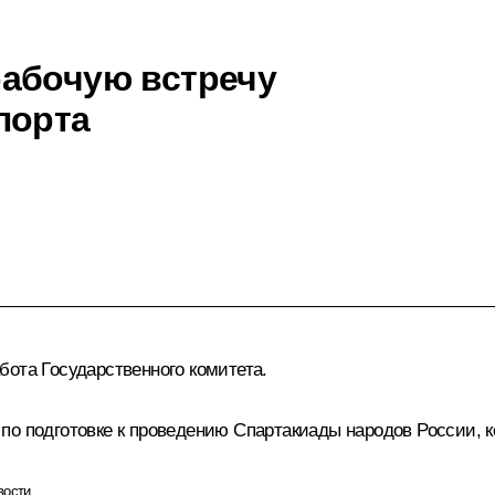
рабочую встречу
порта
бота Государственного комитета.
о подготовке к проведению Спартакиады народов России, ко
вости