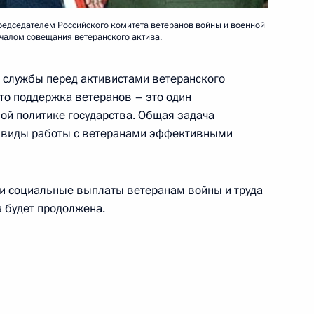
ству обороны оказать помощь
едседателем Российского комитета ветеранов войны и военной
тихийного бедствия
чалом совещания ветеранского актива.
 службы перед активистами ветеранского
то поддержка ветеранов – это один
ой политике государства. Общая задача
с руководством
е виды работы с ветеранами эффективными
езидента и министрами
и и социальные выплаты ветеранам войны и труда
а будет продолжена.
Могиле Неизвестного Солдата
1
ровский Сад