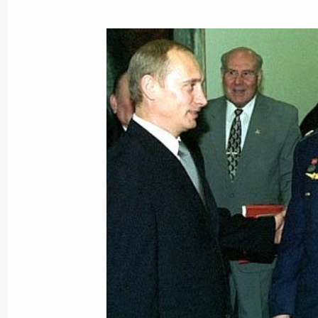
22 июня 2002 года, суббота
Владимир Путин поручил Председа
Касьянову сформировать комиссию
стихийного бедствия на юге России
22 июня 2002 года, 18:00
Владимир Путин провел телефонны
Сергеем Шойгу, находящимся в рай
на юге России
22 июня 2002 года, 13:30