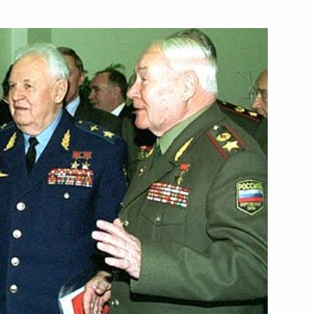
телю Правительства Михаилу
 по преодолению последствий
й разговор с главой МЧС
оне стихийного бедствия