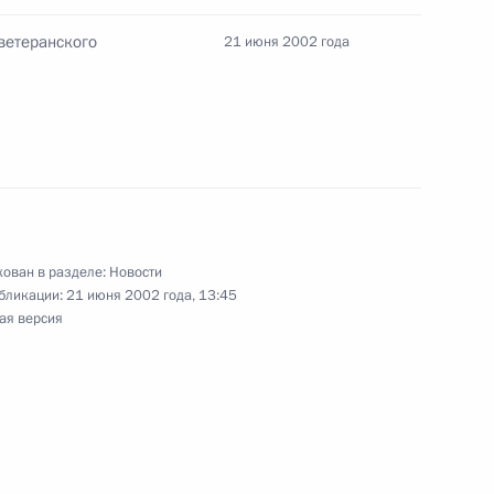
нту Исламской Республики
ветеранского
21 июня 2002 года
леграмму соболезнования
ную киноактрису Наталью
ован в разделе:
Новости
бликации:
21 июня 2002 года, 13:45
ая версия
тречу с Министром
1
вли Германом Грефом