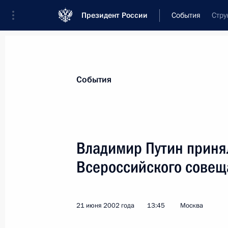
Президент России
События
Стру
Президент
Администрация
Государст
Новости
Стенограммы
Поездки
Те
События
Показа
Владимир Путин принял
Всероссийского совещ
Владимир Путин поздравил директо
развития имени Н.К.Кольцова ака
наук Николая Хрущева с 70-летием
21 июня 2002 года
13:45
Москва
23 июня 2002 года, 00:00