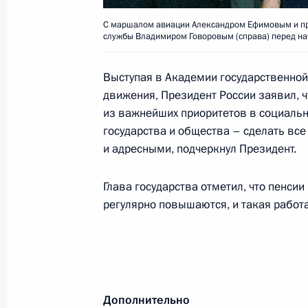
Владимир Путин поручил Министер
С маршалом авиации Александром Ефимовым и пр
жителям Чечни, пострадавшим от с
службы Владимиром Говоровым (справа) перед на
22 июня 2002 года, 12:50
Выступая в Академии государственной
движения, Президент России заявил, ч
из важнейших приоритетов в социальн
Владимир Путин провел совещание 
государства и общества – сделать вс
Правительства, Администрации Пр
и адресными, подчеркнул Президент.
«силового блока»
22 июня 2002 года, 11:45
Москва, Кремль
Глава государства отметил, что пенси
регулярно повышаются, и такая работ
Владимир Путин возложил венок к 
22 июня 2002 года, 10:20
Москва, Александ
Дополнительно