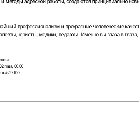
 и методы адресной работы, создаются принципиально новы
очайший профессионализм и прекрасные человеческие качест
певты, юристы, медики, педагоги. Именно вы глаза в глаза
вости
02 года, 00:00
n.ru/d/27100