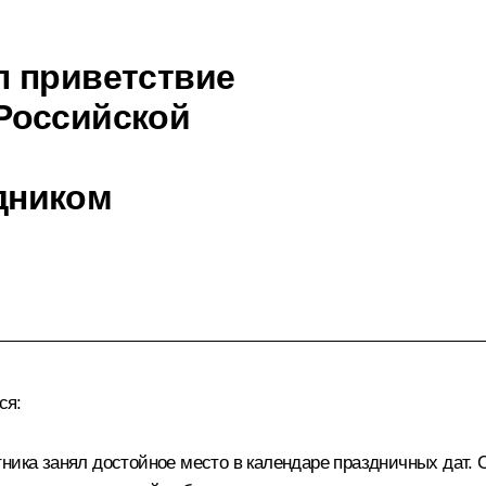
л приветствие
Российской
дником
ся:
тника занял достойное место в календаре праздничных дат