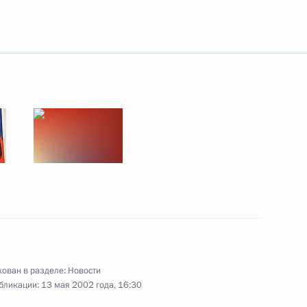
й
ента Российского союза
ей Аркадия Вольского с 70-
Председателем Правительства
1
ован в разделе:
Новости
бликации:
13 мая 2002 года, 16:30