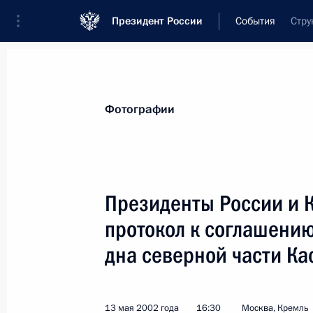
Президент России
События
Стру
Президент
Администрация
Государст
Новости
Стенограммы
Поездки
Те
Фотографии
Показа
Президенты России и 
протокол к соглашению
15 мая 2002 года, среда
дна северной части Ка
Владимир Путин провел рабочую вс
гражданской обороны, чрезвычайн
последствий стихийных бедствий С
13 мая 2002 года
16:30
Москва, Кремль