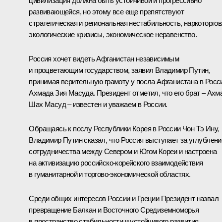
цивилизация должна быть устойчивой и прогрессивно
развивающейся, но этому все еще препятствуют
стратегическая и региональная нестабильность, наркоторгов
экологические кризисы, экономическое неравенство.
Россия хочет видеть Афганистан независимым
и процветающим государством, заявил Владимир Путин,
принимая верительную грамоту у посла Афганистана в Росс
Ахмада Зия Масуда. Президент отметил, что его брат – Ахм
Шах Масуд – известен и уважаем в России.
Обращаясь к послу Республики Корея в России Чон Тэ Ину,
Владимир Путин сказал, что Россия выступает за углублени
сотрудничества между Севером и Югом Кореи и настроена
на активизацию российско-корейского взаимодействия
в гуманитарной и торгово-экономической областях.
Среди общих интересов России и Греции Президент назвал
превращение Балкан и Восточного Средиземноморья
в пространство стабильности и устойчивого развития.