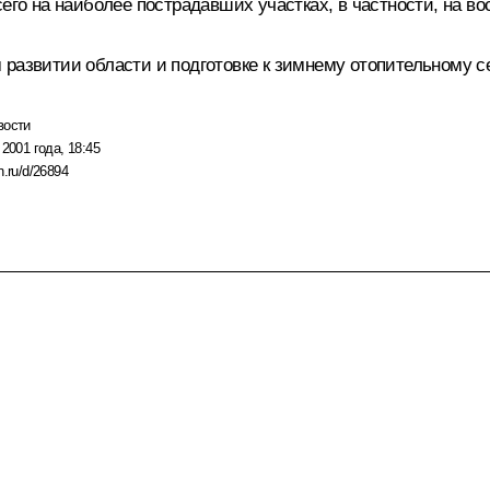
сего на наиболее пострадавших участках, в частности, на в
развитии области и подготовке к зимнему отопительному се
вости
 2001 года, 18:45
n.ru/d/26894