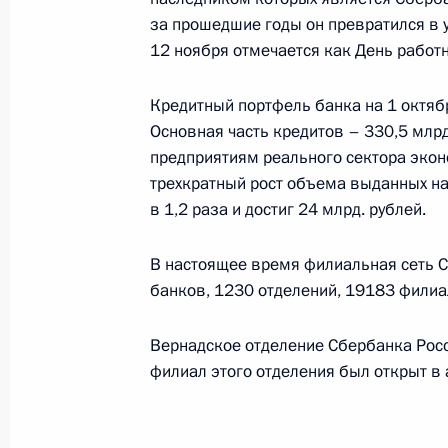
за прошедшие годы он превратился в у
государственного управления в об
12 ноября отмечается как День работ
13 ноября 2001 года, 00:00
Кредитный портфель банка на 1 октябр
Основная часть кредитов – 330,5 млрд
Распространено Заявление Президе
предприятиям реального сектора экон
с уничтожением последней ядерной
трехкратный рост объема выданных на
с территории Украины
в 1,2 раза и достиг 24 млрд. рублей.
13 ноября 2001 года, 00:00
В настоящее время филиальная сеть 
банков, 1230 отделений, 19183 филиал
12 ноября 2001 года, понедельник
Вернадское отделение Сбербанка Росс
филиал этого отделения был открыт в 
Перед отлетом в США Владимир Пут
с Президентом Узбекистана Исла
12 ноября 2001 года, 21:40
Москва