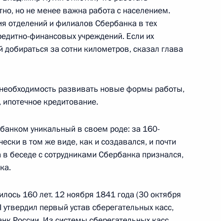
тно, но не менее важна работа с населением.
ый Дом
я отделений и филиалов Сбербанка в тех
кредитно-финансовых учреждений. Если их
 добираться за сотни километров, сказал глава
о-американские консультации
10
 необходимость развивать новые формы работы,
, ипотечное кредитование.
рбанком уникальный в своем роде: за 160-
ив Государственного
ески в том же виде, как и создавался, и почти
 Вахтангова с 80-летием
а в беседе с сотрудниками Сбербанка признался,
ка.
лось 160 лет. 12 ноября 1841 года (30 октября
I утвердил первый устав сберегательных касс,
нк России. Из системы сберегательных касс
О совершенствовании