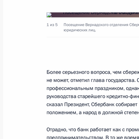
Президент направил приветствие у
Международной специализированн
1 из 5
Посещение Вернадского отделения Сбер
14 ноября 2001 года, 00:00
юридических лиц.
13 ноября 2001 года, вторник
Состоялась встреча Президента Ро
Более серьезного вопроса, чем сбере
конгресса США
не может, отметил глава государства.
профессиональным праздником, однако
13 ноября 2001 года, 23:50
Вашингтон
руководства старейшего кредитно-фин
сказал Президент, Сбербанк собирает
положением, а народ в должной степен
По итогам российско-американски
уровне Владимир Путин и Джордж Б
Отрадно, что банк работает как с про
прессы и ответили на вопросы жур
предпринимательством. В то же время