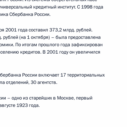
ниверсальный кредитный институт. С 1998 года
ласти пожарной безопасности»
ника Сбербанка России.
я 2001 года составил 373,2 млрд. рублей.
. рублей (на 1 октября) – была предоставлена
нта России в связи
омики. По итогам прошлого года зафиксирован
 ракеты, вывезенной
селению кредитов. В 2001 году он увеличился
Сбербанка России включает 17 территориальных
а отделений, 30 агентств.
ии – одно из старейших в Москве, первый
августе 1923 года.
ин поговорил по телефону
мом Каримовым