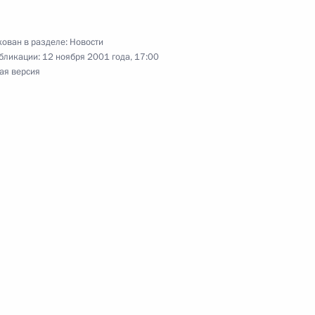
ован в разделе:
Новости
бликации:
12 ноября 2001 года, 17:00
ая версия
ое отделение Сбербанка
5
идентом Словакии Рудольфом
2
нами Правительства
1