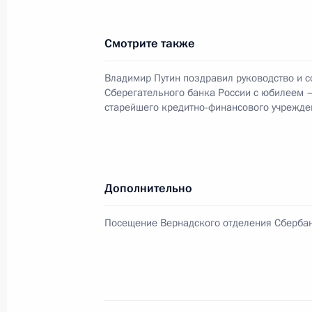
Смотрите также
Владимир Путин встретился с Пред
Михаилом Касьяновым
Владимир Путин поздравил руководство и с
Сберегательного банка России с юбилеем 
12 ноября 2001 года, 21:15
Аэропорт «Внуко
старейшего кредитно-финансового учрежде
Глава Российского государства вы
с катастрофой самолета «А-300» 
Дополнительно
эйрлайнз»
Посещение Вернадского отделения Сберба
12 ноября 2001 года, 21:00
Москва
Состоялся телефонный разговор В
с Президентом Таджикистана Эмо