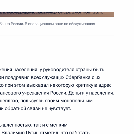
частникам и гостям
ой выставки «Лизинг-2001»
банка России. В операционном зале по обслуживанию
ссии с руководством
жения населения, у руководителя страны быть
2
 Он поздравил всех служащих Сбербанка с их
 при этом высказал некоторую критику в адрес
ансового учреждения России. Деньги у населения,
 неплохо, пользуясь своим монопольным
и обратной связи не чувствует.
х консультаций на высшем
3
уш сделали заявления для
мышленностью, так и с мелким
налистов
 Владимир Путин отметил, что работать