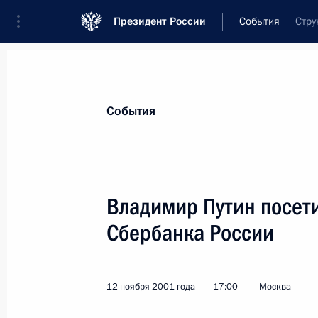
Президент России
События
Стру
Президент
Администрация
Государст
Новости
Стенограммы
Поездки
Те
События
Показа
Владимир Путин посет
Сбербанка России
Владимир Путин присутствовал на 
в Вашингтоне
14 ноября 2001 года, 00:00
12 ноября 2001 года
17:00
Москва