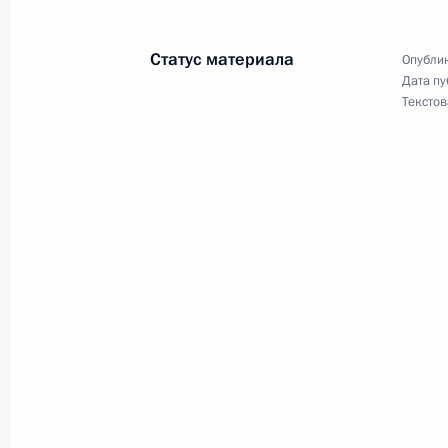
12 ноября 2001 года, 18:10
Статус материала
Опублик
Дата пу
Текстов
Владимир Путин посетил Вернадск
России
12 ноября 2001 года, 17:00
Москва
Владимир Путин встретился с През
Шустером
12 ноября 2001 года, 14:30
Москва, Кремль
Президент провел совещание с чле