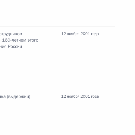
седателем Правительства
1
отрудников
12 ноября 2001 года
– 160-летием этого
во-2»
ния России
разил соболезнования в связи
авиакомпании «Америкэн
нка (выдержки)
12 ноября 2001 года
ладимира Путина
мали Рахмоновым