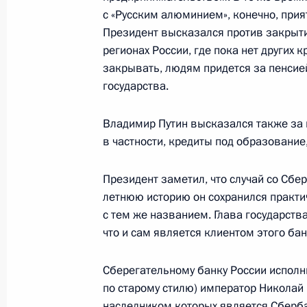
с «Русским алюминием», конечно, прия
13 ноября 2001 года, 23:00
Вашингтон, Бел
Президент высказался против закрыти
регионах России, где пока нет других 
закрывать, людям придется за пенсией
В Белом доме состоялись российск
государства.
на высшем уровне
13 ноября 2001 года, 22:00
Вашингтон
Владимир Путин высказался также за
в частности, кредиты под образование
Президент заметил, что случай со Сбе
Владимир Путин поздравил коллект
летнюю историю он сохранился практич
академического театра им. Евгения
с тем же названием. Глава государств
со дня основания театра
что и сам является клиентом этого бан
13 ноября 2001 года, 00:00
Сберегательному банку России исполни
по старому стилю) император Николай 
наследником которых является Сберба
Президент России подписал Указ «