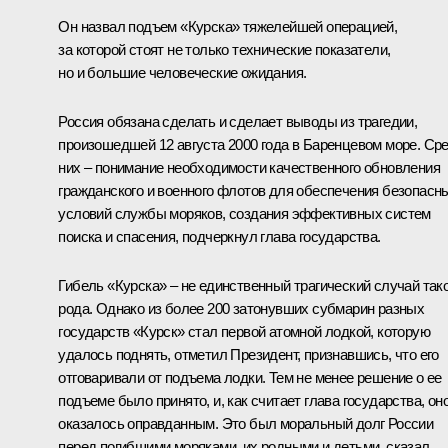
Он назвал подъем «Курска» тяжелейшей операцией,
за которой стоят не только технические показатели,
но и большие человеческие ожидания.
Россия обязана сделать и сделает выводы из трагедии,
произошедшей 12 августа 2000 года в Баренцевом море. Ср
них – понимание необходимости качественного обновления
гражданского и военного флотов для обеспечения безопасн
условий службы моряков, создания эффективных систем
поиска и спасения, подчеркнул глава государства.
Гибель «Курска» – не единственный трагический случай так
рода. Однако из более 200 затонувших субмарин разных
государств «Курск» стал первой атомной лодкой, которую
удалось поднять, отметил Президент, признавшись, что его
отговаривали от подъема лодки. Тем не менее решение о ее
подъеме было принято, и, как считает глава государства, он
оказалось оправданным. Это был моральный долг России
перед погибшими моряками, их родными и детьми, сказал