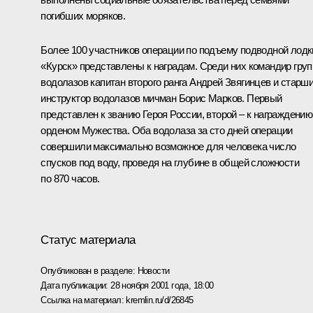
погибших моряков.
Более 100 участников операции по подъему подводной лодк
«Курск» представлены к наградам. Среди них командир гру
водолазов капитан второго ранга Андрей Звягинцев и старш
инструктор водолазов мичман Борис Марков. Первый
представлен к званию Героя России, второй – к награждению
орденом Мужества. Оба водолаза за сто дней операции
совершили максимально возможное для человека число
спусков под воду, проведя на глубине в общей сложности
по 870 часов.
Статус материала
Опубликован в разделе:
Новости
Дата публикации:
28 ноября 2001 года, 18:00
Ссылка на материал:
kremlin.ru/d/26845