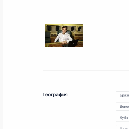
Федеральный закон «О внесении 
закон «О Фонде содействия рефо
коммунального хозяйства» и отдел
Российской Федерации»
1 декабря 2008 года, 19:30
Рабочая встреча с Министром про
Виктором Христенко
География
Браз
1 декабря 2008 года, 19:00
Московская обла
Вене
Куба
О подготовке к заседанию Высшего