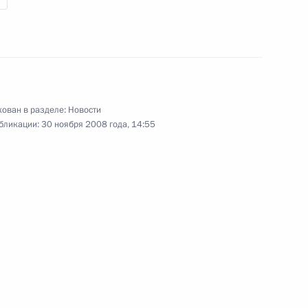
и и Белоруссии
тербургского музея
ован в разделе:
Новости
ства со 100-летием со дня
бликации:
30 ноября 2008 года, 14:55
I Международного
 Классика и авангард»