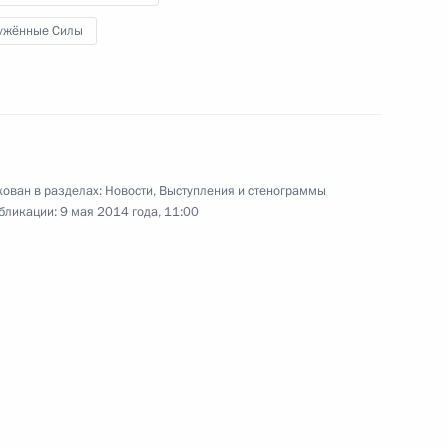
по случаю Дня Победы
ужённые Силы
8 мая 2014 года
Видео, 3 мин.
ован в разделах:
Новости
,
Выступления и стенограммы
бликации:
9 мая 2014 года, 11:00