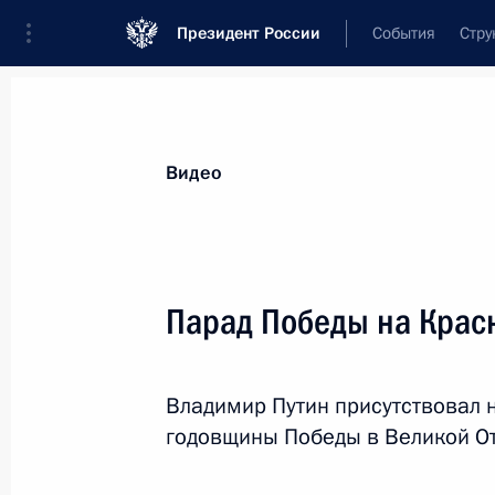
Президент России
События
Стру
Видеозаписи
Фотографии
Аудиозапи
Все материалы
Выступления
Совещан
Видео
Показа
Парад Победы на Крас
Награждение победителей
Владимир Путин присутствовал 
первого этапа
годовщины Победы в Великой От
Черноморской парусной