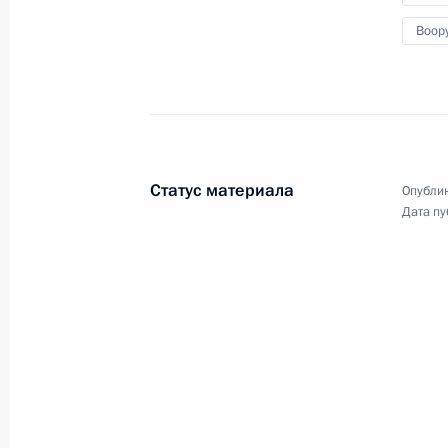
площади
Воор
9 мая 2014 года
Видео, 5 мин.
Статус материала
Опублик
Дата пу