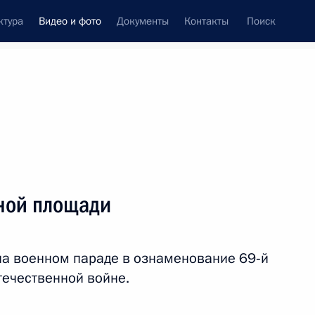
ктура
Видео и фото
Документы
Контакты
Поиск
си
ия, встречи
Встречи со СМИ
май, 2014
ть следующие материалы
ной площади
Совещание о выполнении
на военном параде в ознаменование 69‑й
гособоронзаказа
ечественной войне.