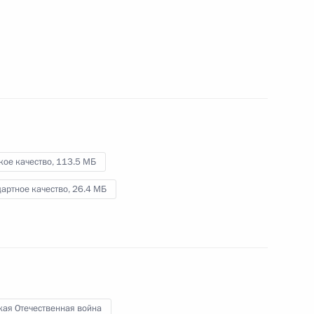
9 мая 2014 года
Видео, 4 мин.
кое качество,
113.5 МБ
артное качество,
26.4 МБ
Торжественный приём
кая Отечественная война