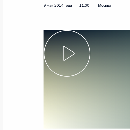
регаты
9 мая 2014 года
11:00
Москва
15 мая 2014 года
Видео, 2 мин.
Выступление на праздничном
концерте, посвящённом 69-й
годовщине Победы в Великой