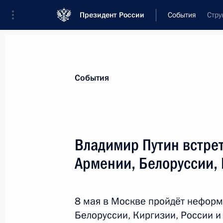
Президент России
События
Стру
Президент
Администрация
Государст
Новости
Стенограммы
Поездки
Те
События
Показа
Владимир Путин встрет
Армении, Белоруссии, 
Парад Победы на Красной площад
9 мая 2014 года, 11:00
Москва
8 мая в Москве пройдёт неформ
Белоруссии, Киргизии, России и