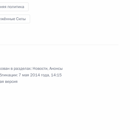
няя политика
ужённые Силы
Белоруссии, Киргизии
4
ован в разделах:
Новости
,
Анонсы
бликации:
7 мая 2014 года, 14:15
управления обороной
4
ая версия
Могиле Неизвестного Солдата
9