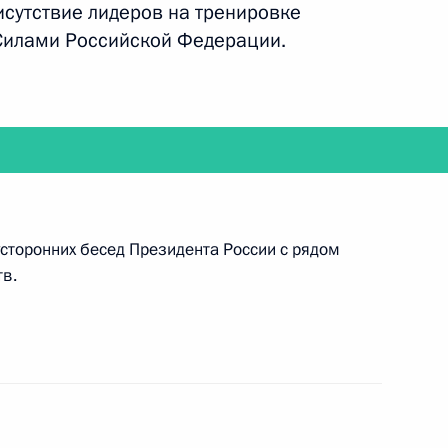
сутствие лидеров на тренировке
илами Российской Федерации.
ня Победы
4
3м
Алмазбеком Атамбаевым
2
сторонних бесед Президента России с рядом
тв.
ержем Саргсяном
2
и Александром Лукашенко
2