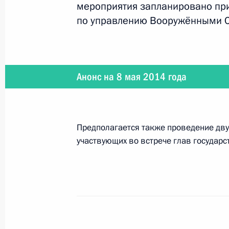
8 мая 2014 года, четверг
мероприятия запланировано при
по управлению Вооружёнными С
Торжественный приём по случаю Д
8 мая 2014 года, 20:30
Москва, Кремль
Анонс на 8 мая 2014 года
Встреча с Президентом Киргизии 
8 мая 2014 года, 17:50
Москва, Кремль
Предполагается также проведение дву
участвующих во встрече глав государс
Встреча с Президентом Армении С
8 мая 2014 года, 17:30
Москва, Кремль
Встреча с Президентом Белорусси