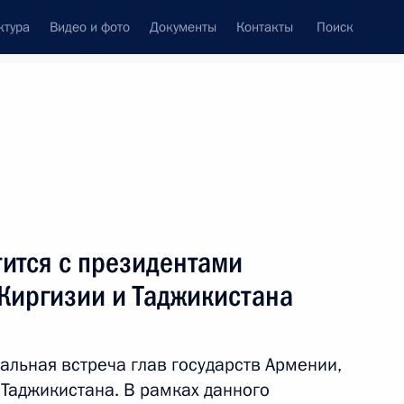
ктура
Видео и фото
Документы
Контакты
Поиск
венный Совет
Совет Безопасности
Комиссии и советы
леграммы
Сведения о Президенте
май, 2014
ть следующие материалы
ится с президентами
Киргизии и Таджикистана
и
41
5м
альная встреча глав государств Армении,
 Таджикистана. В рамках данного