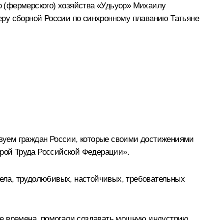
го (фермерского) хозяйства «Удьуор» Михаилу
еру сборной России по синхронному плаванию Татьяне
ствуем граждан России, которые своими достижениями
ерой Труда Российской Федерации».
дела, трудолюбивых, настойчивых, требовательных
ые времена, помогали создавать мощную индустрию,