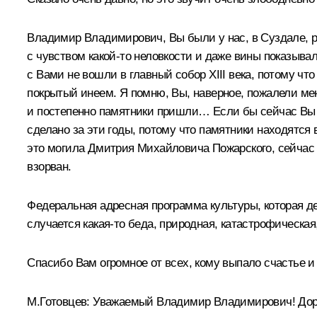
Владимир Владимирович, Вы были у нас, в Суздале, ров
с чувством какой‑то неловкости и даже вины показыв
с Вами не вошли в главный собор XIII века, потому ч
покрытый инеем. Я помню, Вы, наверное, пожалели меня
и постепенно памятники пришли… Если бы сейчас Вы п
сделано за эти годы, потому что памятники находятся 
это могила Дмитрия Михайловича Пожарского, сейчас с
взорван.
Федеральная адресная программа культуры, которая дей
случается какая‑то беда, природная, катастрофическая,
Спасибо Вам огромное от всех, кому выпало счастье и
М.Готовцев:
Уважаемый Владимир Владимирович! Доро