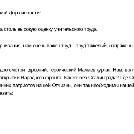
ч! Дорогие гости!
а столь высокую оценку учительского труда.
ернизация, нам очень важен труд – труд тяжёлый, напряжён
 мудро смотрит древний, героический Мамаев курган. Нам, в
открытии Народного фронта. Как же без Сталинграда? Где С
ренних патриотов нашей Отчизны, они так необходимы нашей
азать: