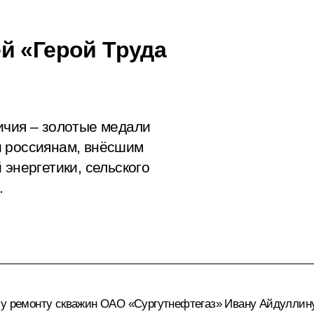
й «Герой Труда
ичия – золотые медали
и россиянам, внёсшим
 энергетики, сельского
.
му ремонту скважин ОАО «Сургутнефтегаз» Ивану Айдуллину