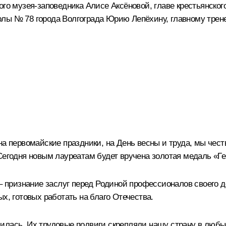
ого музея-заповедника Алисе Аксёновой, главе крестьянско
олы № 78 города Волгограда Юрию Лепёхину, главному трен
на первомайские праздники, на День весны и труда, мы че
 Сегодня новым лауреатам будет вручена золотая медаль «Г
 – признание заслуг перед Родиной профессионалов своего 
х, готовых работать на благо Отечества.
дилась. Их трудовые подвиги скрепляли нашу страну в люб