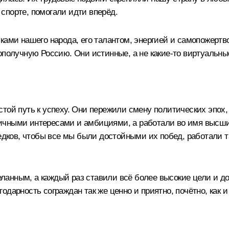
в спорте, помогали идти вперёд.
уками нашего народа, его талантом, энергией и самопожерт
гополучную Россию. Они истинные, а не какие‑то виртуальн
той путь к успеху. Они пережили смену политических эпох,
чными интересами и амбициями, а работали во имя высших 
редков, чтобы все мы были достойными их побед, работали т
анным, а каждый раз ставили всё более высокие цели и д
дарность сограждан так же ценно и приятно, почётно, как и