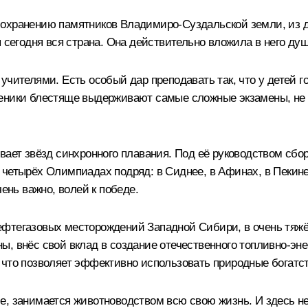
сохранению памятников Владимиро-Суздальской земли, из 
 сегодня вся страна. Она действительно вложила в него душу
учителями. Есть особый дар преподавать так, что у детей 
ники блестяще выдерживают самые сложные экзамены, не тол
вает звёзд синхронного плавания. Под её руководством сбо
 четырёх Олимпиадах подряд: в Сиднее, в Афинах, в Пекин
чень важно, волей к победе.
ефтегазовых месторождений Западной Сибири, в очень тяж
, внёс свой вклад в создание отечественного топливно-эне
 что позволяет эффективно использовать природные богатст
е, занимается животноводством всю свою жизнь. И здесь не