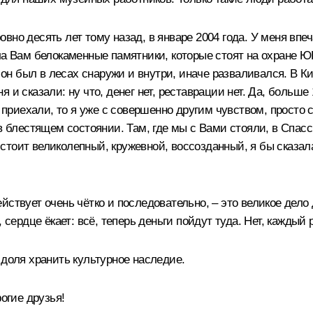
но десять лет тому назад, в январе 2004 года. У меня впеч
ала Вам белокаменные памятники, которые стоят на охране 
то он был в лесах снаружи и внутри, иначе разваливался. В
 и сказали: ну что, денег нет, реставрации нет. Да, больш
риехали, то я уже с совершенно другим чувством, просто 
в блестящем состоянии. Там, где мы с Вами стояли, в Спас
тоит великолепный, кружевной, воссозданный, я бы сказал
ствует очень чётко и последовательно, – это великое дело 
 сердце ёкает: всё, теперь деньги пойдут туда. Нет, каждый
 доля хранить культурное наследие.
гие друзья!