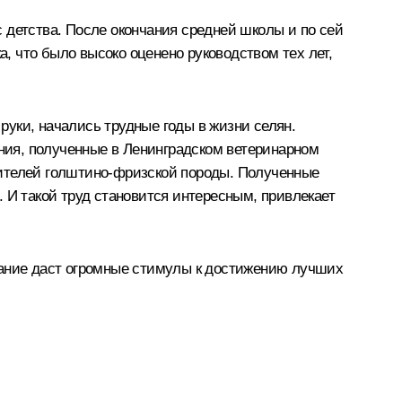
с детства. После окончания средней школы и по сей
а, что было высоко оценено руководством тех лет,
уки, начались трудные годы в жизни селян.
ания, полученные в Ленинградском ветеринарном
дителей голштино-фризской породы. Полученные
 И такой труд становится интересным, привлекает
мание даст огромные стимулы к достижению лучших