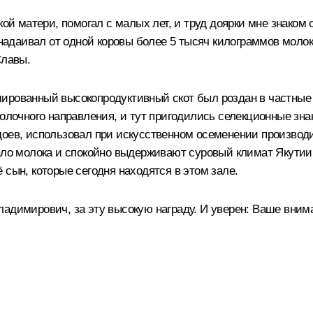
кой матери, помогал с малых лет, и труд доярки мне знаком 
 надаивал от одной коровы более 5 тысяч килограммов молок
Славы.
ированный высокопродуктивный скот был роздан в частные р
молочного направления, и тут пригодились селекционные зн
удоев, использовал при искусственном осеменении произво
ало молока и спокойно выдерживают суровый климат Якутии.
 сын, которые сегодня находятся в этом зале.
ладимирович, за эту высокую награду. И уверен: Ваше вни