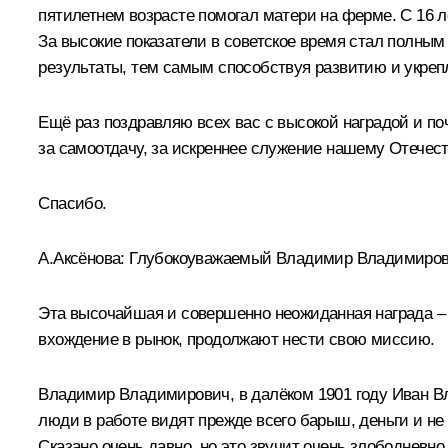
пятилетнем возрасте помогал матери на ферме. С 16 л
За высокие показатели в советское время стал полны
результаты, тем самым способствуя развитию и укреп
Ещё раз поздравляю всех вас с высокой наградой и п
за самоотдачу, за искреннее служение нашему Отечест
Спасибо.
А.Аксёнова:
Глубокоуважаемый Владимир Владимирови
Эта высочайшая и совершенно неожиданная награда – эт
вхождение в рынок, продолжают нести свою миссию.
Владимир Владимирович, в далёком 1901 году Иван Вл
люди в работе видят прежде всего барыш, деньги и не
Сказано очень давно, но это звучит очень злободневн