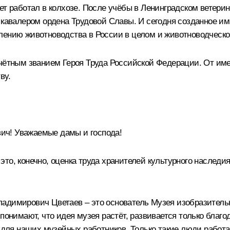
ет работал в колхозе. После учёбы в Ленинградском ветери
м кавалером ордена Трудовой Славы. И сегодня созданное 
лению животноводства в России в целом и животноводческог
очётным званием Героя Труда Российской Федерации. От име
ву.
ч! Уважаемые дамы и господа!
о, конечно, оценка труда хранителей культурного наследия,
адимирович Цветаев – это основатель Музея изобразитель
 понимают, что идея музея растёт, развивается только благ
о для наших музейных работников. Только такие люди работа