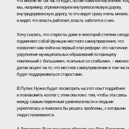
что многие не так часто ездят, потом пожилое население. Ког
мы, например, отремонтируем внутрипоселковую дорогу,
внутридеревенскую дорогу, то это видят сразу очень многие,
и видят, что власть работает, власть заботится о них.
Хочу сказать, что старосты даже в некоторой степени сегод
подменяют собой функции местного самоуправления, что
позволяет нам пойти на первый этап реформ: это частичное
укрупнение муниципальных образований по принципу
«маленький с большими», «сильные со слабыми», – именно
делая акцент на то, что местное самоуправление в том числ
будет поддерживаться старостами.
В.Путин:
Нужно будет посмотреть на этот опыт подробнее
и познакомить коллег с этим опытом с тем, чтобы эта связь
между самым первичным уровнем власти и людьми
укреплялась и помогала бы решать проблемы, с которыми
люди сталкиваются.
А.Дрозденко:
Я как раз хотел обратиться к Вам, Владимир