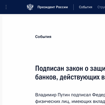
Президент России
События
Стру
Президент
Администрация
Государст
Новости
Стенограммы
Поездки
Те
События
Показа
Подписан закон о защи
банков, действующих 
Поздравление жителям Одессы с 7
города от фашистской оккупации
10 апреля 2014 года, 10:15
Владимир Путин подписал Федер
физических лиц, имеющих вклад