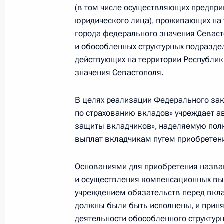
(в том числе осуществляющих предпр
Осуществлена ротация состава пре
юридического лица), проживающих на 
города федерального значения Севас
9 апреля 2014 года, 12:05
и обособленных структурных подраздел
действующих на территории Республик
значения Севастополя.
Внесено изменение в Положение о 
9 апреля 2014 года, 12:00
В целях реализации Федерального зак
по страхованию вкладов» учреждает 
защиты вкладчиков», наделяемую по
выплат вкладчикам путем приобретени
8 апреля 2014 года, вторник
Состоится встреча Владимира Пути
Основаниями для приобретения назва
Абдаллой II
и осуществления компенсационных вы
учреждением обязательств перед вклад
8 апреля 2014 года, 15:55
должны были быть исполнены, и прин
деятельности обособленного структур