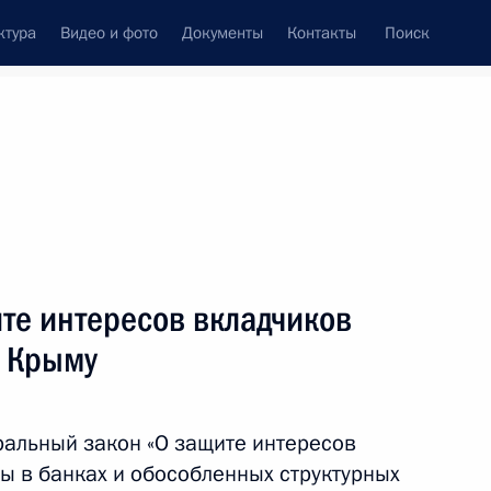
ктура
Видео и фото
Документы
Контакты
Поиск
венный Совет
Совет Безопасности
Комиссии и советы
леграммы
Сведения о Президенте
апрель, 2014
ть следующие материалы
те интересов вкладчиков
в Крыму
0-летием освобождения
альный закон «О защите интересов
ы в банках и обособленных структурных