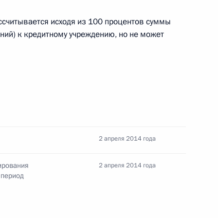
Агентства стратегических
3
8м
считывается исходя из 100 процентов суммы
ий) к кредитному учреждению, но не может
ть, Ново-Огарёво
ой Республики Рамзаном
1
2 апреля 2014 года
ть, Ново-Огарёво
ирования
2 апреля 2014 года
 период
лняющим обязанности
1
ти Владимиром Городецким
ть, Ново-Огарёво