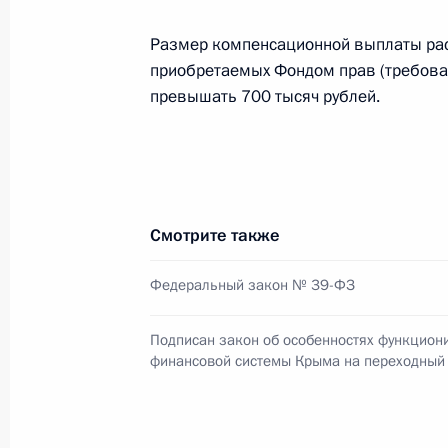
Заседание наблюдательного совета 
Размер компенсационной выплаты рас
инициатив
приобретаемых Фондом прав (требован
превышать 700 тысяч рублей.
8 апреля 2014 года, 15:30
Московская облас
7 апреля 2014 года, понедельник
Рабочая встреча с Главой Чеченск
Смотрите также
Кадыровым
Федеральный закон № 39-ФЗ
7 апреля 2014 года, 19:45
Московская облас
Подписан закон об особенностях функцион
финансовой системы Крыма на переходный
Рабочая встреча с временно испо
губернатора Новосибирской облас
7 апреля 2014 года, 18:45
Московская облас