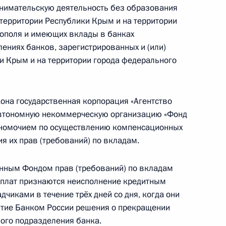
инимательскую деятельность без образования
зидиума Госсовета
территории Республики Крым и на территории
тополя и имеющих вклады в банках
ениях банков, зарегистрированных и (или)
и Крым и на территории города федерального
Госсовете
она государственная корпорация «Агентство
автономную некоммерческую организацию «Фонд
лномочием по осуществлению компенсационных
я их прав (требований) по вкладам.
на с Королём Иордании
нным Фондом прав (требований) по вкладам
плат признаются неисполнение кредитным
чиками в течение трёх дней со дня, когда они
ятие Банком России решения о прекращении
ного подразделения банка.