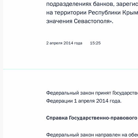
подразделениях банков, зареги
9 апреля 2014 года, среда
на территории Республики Крым
значения Севастополя».
Совещание с полномочными предс
в федеральных округах
9 апреля 2014 года, 18:00
Московская облас
2 апреля 2014 года
15:25
Совещание с членами Правительст
9 апреля 2014 года, 16:30
Московская облас
Федеральный закон принят Государств
Федерации 1 апреля 2014 года.
Встреча с Королём Иордании Абдал
Справка Государственно-правового
9 апреля 2014 года, 13:00
Московская облас
Федеральный закон направлен на обе