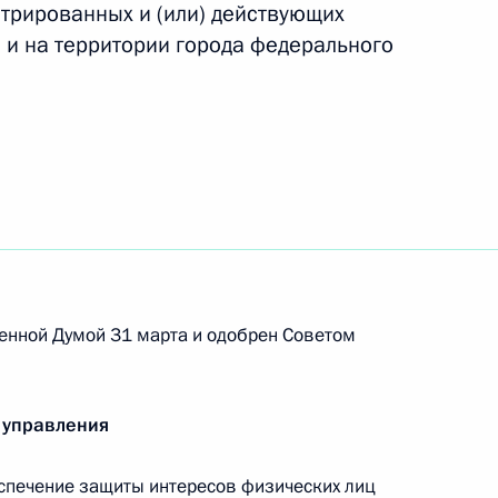
стрированных и (или) действующих
 и на территории города федерального
тавителями Президента
5
2м
ть, Ново-Огарёво
ва
6
23м
ть, Ново-Огарёво
енной Думой 31 марта и одобрен Советом
лой II
6
 управления
ть, Ново-Огарёво
спечение защиты интересов физических лиц