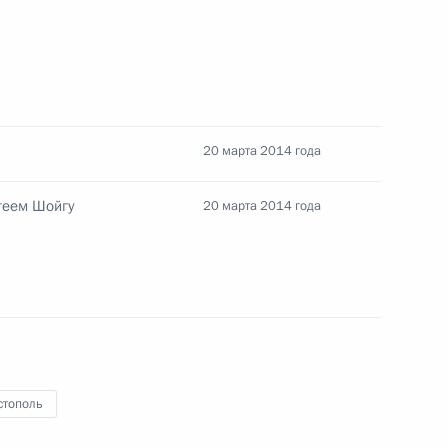
а и Севастополя в состав
20 марта 2014 года
геем Шойгу
20 марта 2014 года
 МВД
3
14м
стополь
 Совета Безопасности
7