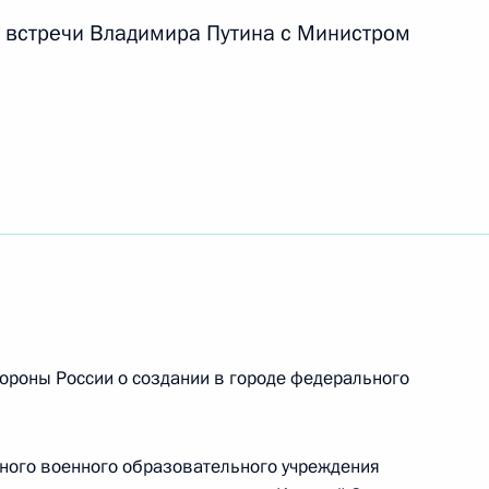
 встречи Владимира Путина с Министром
о-спортивном комплексе
Российской Федерации
49
7м
ороны России о создании в городе федерального
ным канцлером Германии
ного военного образовательного учреждения