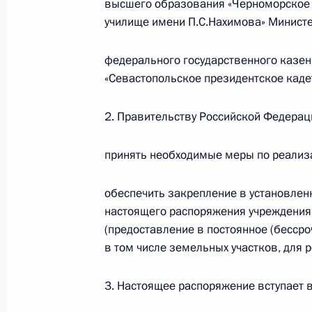
высшего образования «Черноморское
училище имени П.С.Нахимова» Минист
Поручение руководителям ряда мин
федерального государственного казе
с принятием Крыма и Севастополя 
«Севастопольское президентское каде
23 марта 2014 года, 10:00
2. Правительству Российской Федерац
принять необходимые меры по реализ
21 марта 2014 года, пятница
Подписан Указ о проведении 21 ма
обеспечить закрепление в установлен
в Москве, Симферополе и Севасто
настоящего распоряжения учреждения
(предоставление в постоянное (бесср
21 марта 2014 года, 17:10
в том числе земельных участков, для 
3. Настоящее распоряжение вступает в 
Церемония подписания законов о 