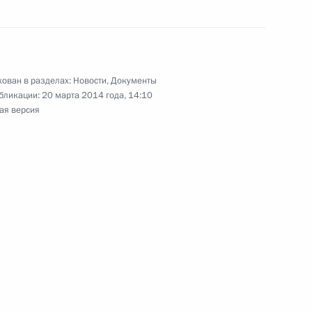
ован в разделах:
Новости
,
Документы
м ООН Пан Ги Муном
6
бликации:
20 марта 2014 года, 14:10
ая версия
енников и предпринимателей
9
13м
их званий, документов
рыма и документов
ы