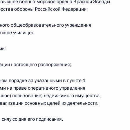
 высшее военно-морское ордена Красной Звезды
ерства обороны Российской Федерации;
истерств и ведомств в связи
нного общеобразовательного учреждения
в состав России
тское училище».
ии:
ации настоящего распоряжения;
рта праздничного салюта
ном порядке за указанными в пункте 1
поле
ми на праве оперативного управления
очное) пользование) недвижимого имущества,
реализации основных целей их деятельности.
силу со дня его подписания.
принятии Крыма
6
9м