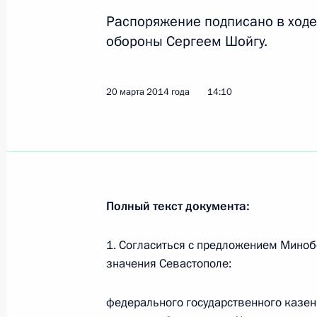
Распоряжение подписано в ходе
Указ о Всероссийском физкультурн
обороны Сергеем Шойгу.
«Готов к труду и обороне»
24 марта 2014 года, 18:00
20 марта 2014 года
14:10
Вручение государственных наград 
24 марта 2014 года, 16:25
Москва, Кремль
Полный текст документа:
23 марта 2014 года, воскресенье
1. Согласиться с предложением Миноб
Телефонный разговор с Федераль
значения Севастополе:
Ангелой Меркель
федерального государственного казен
23 марта 2014 года, 21:30