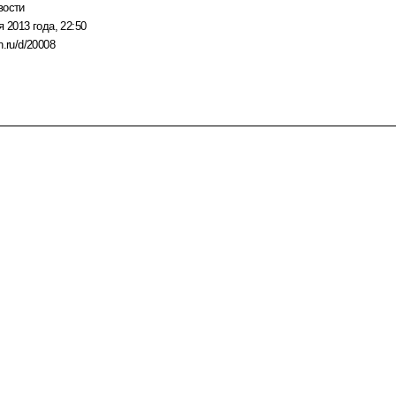
вости
я 2013 года, 22:50
n.ru/d/20008