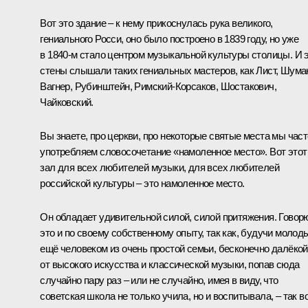
Вот это здание – к нему прикоснулась рука великого,
гениального Росси, оно было построено в 1839 году, но уже
в 1840‑м стало центром музыкальной культуры столицы. И 
стены слышали таких гениальных мастеров, как Лист, Шума
Вагнер, Рубинштейн, Римский-Корсаков, Шостакович,
Чайковский.
Вы знаете, про церкви, про некоторые святые места мы част
употребляем словосочетание «намоленное место». Вот этот
зал для всех любителей музыки, для всех любителей
российской культуры – это намоленное место.
Он обладает удивительной силой, силой притяжения. Говор
это и по своему собственному опыту, так как, будучи молод
ещё человеком из очень простой семьи, бесконечно далёкой
от высокого искусства и классической музыки, попав сюда
случайно пару раз – или не случайно, имея в виду, что
советская школа не только учила, но и воспитывала, – так в