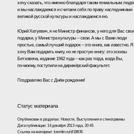
хочу сказать, что именно благодаря таким гениальным люд
и мы наслаждаемся и считаем себя по праву наследниками
великой русской культуры и наслаждаемся ею.
Юрий Хатуевич, я не Министр финансов, у него для Вас сво
подарки, у Министра культуры – свои. А мы с Вами люди
простые, самый лучший подарок – это книга, как известно. Я
хочу Вам подарить книгу, но не простую книгу: это эскизы
Бетховена, издание 1962 года – как раз тогда, когда Вы,
по‑моему, поступили на дирижёрский факультет.
Поздравляю Вас с Днём рождения!
Статус материала
Опубликован в разделах:
Новости
,
Выступления и стенограммы
Дата публикации:
14 декабря 2013 года, 20:45
Ссылка на материал:
kremlin.ru/d/19835