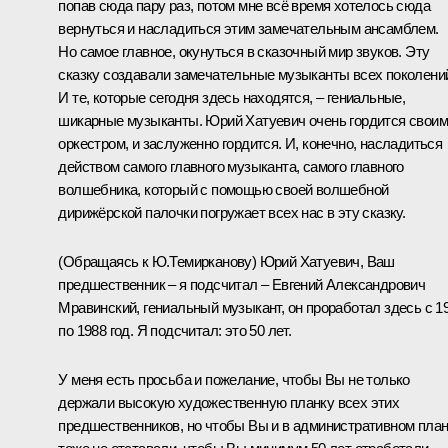
попав сюда пару раз, потом мне всё время хотелось сюда
вернуться и насладиться этим замечательным ансамблем.
Но самое главное, окунуться в сказочный мир звуков. Эту
сказку создавали замечательные музыканты всех поколени
И те, которые сегодня здесь находятся, – гениальные,
шикарные музыканты. Юрий Хатуевич очень гордится своим
оркестром, и заслуженно гордится. И, конечно, насладиться
действом самого главного музыканта, самого главного
волшебника, который с помощью своей волшебной
дирижёрской палочки погружает всех нас в эту сказку.
(
Обращаясь к Ю.Темирканову
) Юрий Хатуевич, Ваш
предшественник – я подсчитал – Евгений Александрович
Мравинский, гениальный музыкант, он проработал здесь с 1
по 1988 год. Я подсчитал: это 50 лет.
У меня есть просьба и пожелание, чтобы Вы не только
держали высокую художественную планку всех этих
предшественников, но чтобы Вы и в административном пла