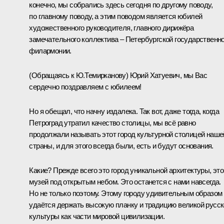
конечно, мы собрались здесь сегодня по другому поводу,
по главному поводу, а этим поводом является юбилей
художественного руководителя, главного дирижёра
замечательного коллектива – Петербургской государственн
филармонии.
(
Обращаясь к Ю.Темирканову
) Юрий Хатуевич, мы Вас
сердечно поздравляем с юбилеем!
Но я обещал, что начну издалека. Так вот, даже тогда, когда
Петроград утратил качество столицы, мы всё равно
продолжали называть этот город культурной столицей наше
страны, и для этого всегда были, есть и будут основания.
Какие? Прежде всего это город уникальной архитектуры, это
музей под открытым небом. Это останется с нами навсегда.
Но не только поэтому. Этому городу удивительным образом
удаётся держать высокую планку и традицию великой русс
культуры как части мировой цивилизации.