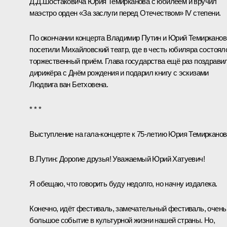
Д.Д.Шостаковича Юрия Темирканова с юбилеем и вручил
маэстро орден «
За заслуги перед Отечеством
» IV степени.
По окончании концерта Владимир Путин и Юрий Темирканов
посетили Михайловский театр, где в честь юбиляра состоял
торжественный приём. Глава государства ещё раз поздрави
дирижёра с Днём рождения и подарил книгу с эскизами
Людвига ван Бетховена.
* * *
Выступление на гала-концерте к 75-летию Юрия Темирканов
В.Путин:
Дорогие друзья! Уважаемый Юрий Хатуевич!
Я обещаю, что говорить буду недолго, но начну издалека.
Конечно, идёт фестиваль, замечательный фестиваль, очень
большое событие в культурной жизни нашей страны. Но,