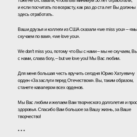
тоже не отставали, чтобы Вы минимум 50 лет отработали,
и если посчитать по возрасту, как раз до ста лет Вы должны
здесь отработать.
Ваши друзья и коллеги из США сказали «we miss you» – «м
скучаем по вам», «we love you».
We don’t miss you, потому что Вы с нами – мы не скучаем, В
с нами, слава богу, – but we love you! Мы Вас любим.
Для меня большая честь вручить сегодня Юрию Хатуевичу
орден «За заслуги перед Отечеством». Вы, таким образом,
станете кавалером всех орденов.
Мы Вас любим и желаем Вам творческого долголетия и про
здоровья. Спасибо Вам большое за Вашу жизнь, за Ваше
творчество!
* * *