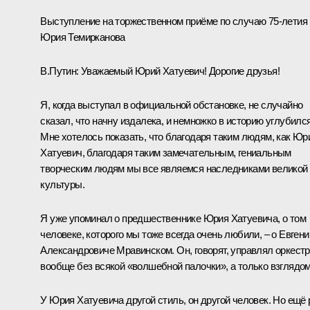
Выступление на торжественном приёме по случаю 75-летия
Юрия Темирканова
В.Путин:
Уважаемый Юрий Хатуевич! Дорогие друзья!
Я, когда выступал в официальной обстановке, не случайно
сказал, что начну издалека, и немножко в историю углубился
Мне хотелось показать, что благодаря таким людям, как Юр
Хатуевич, благодаря таким замечательным, гениальным
творческим людям мы все являемся наследниками великой
культуры.
Я уже упоминал о предшественнике Юрия Хатуевича, о том
человеке, которого мы тоже всегда очень любили, – о Евгени
Александровиче Мравинском. Он, говорят, управлял оркест
вообще без всякой «волшебной палочки», а только взглядом
У Юрия Хатуевича другой стиль, он другой человек. Но ещё 