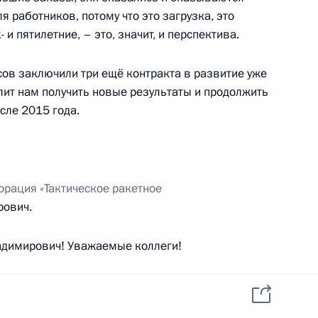
я работников, потому что это загрузка, это
- и пятилетние, – это, значит, и перспектива.
ыми наградами сотрудников
ов заключили три ещё контракта в развитие уже
лит нам получить новые результаты и продолжить
сле 2015 года.
должности советника
орация «Тактическое ракетное
рович.
димирович! Уважаемые коллеги!
 Николаевича, что в этом году контрактация
у что мы имеем теперь конкретные объёмы
м Юрия Яковлева