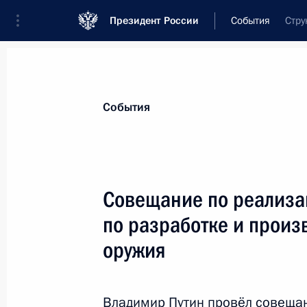
Президент России
События
Стру
Президент
Администрация
Государст
Новости
Стенограммы
Поездки
Те
События
Показа
Совещание по реализ
по разработке и произ
Встреча со студентами юридически
оружия
3 декабря 2013 года, 17:00
Москва
Владимир Путин провёл совеща