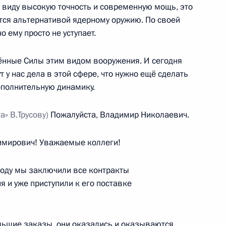
в виду высокую точность и современную мощь, это
тся альтернативой ядерному оружию. По своей
 ему просто не уступает.
 бюджете на 2014 год
6 годов
ённые Силы этим видом вооружения. И сегодня
 у нас дела в этой сфере, что нужно ещё сделать
дополнительную динамику.
 внесении изменений
» В.Трусову)
Пожалуйста, Владимир Николаевич.
ы Российской Федерации
мирович! Уважаемые коллеги!
году мы заключили все контракты
 и уже приступили к его поставке
 Армению Владимир Путин
20
ольшие заказы, они оказались и оказываются