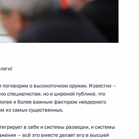
джете Фонда социального
новый период 2015
юджете Федерального фонда
леги!
ования на 2014 год
6 годов
и поговорим о высокоточном оружии. Известно –
ько специалистам, но и широкой публике, что
 более и более важным фактором неядерного
м из самых существенных.
11
егрирует в себе и системы разведки, и системы
ажения – всё это вместе делает его в высшей