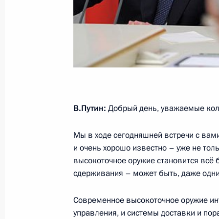
Подписан Федеральный закон о бю
страхования на 2014 год и на пла
и 2016 годов
2 декабря 2013 года, 20:45
Подписан Федеральный закон о б
В.Путин:
Добрый день, уважаемые кол
обязательного медицинского страх
и на плановый период 2015 и 201
Мы в ходе сегодняшней встречи с вам
и очень хорошо известно – уже не тол
2 декабря 2013 года, 20:40
высокоточное оружие становится всё
сдерживания – может быть, даже одни
Российско-армянские переговоры
Современное высокоточное оружие инт
2 декабря 2013 года, 20:00
Ереван
управления, и системы доставки и пор