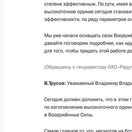
степени эффективным. По сути, имея 
высокоточное оружие сегодня станови
эффективности, по ряду параметров оно
Федеральный закон о федеральном
и на плановый период 2015 и 201
Мы уже начали оснащать свои Вооруж
2 декабря 2013 года, 19:30
давайте поговорим подробнее, как идут
для того, чтобы придать этой работе 
В Госдуму внесён проект закона о
(Обращаясь к гендиректору ОАО «Радуга
в отдельные законодательные акт
В.Трусов:
Уважаемый Владимир Влади
2 декабря 2013 года, 18:10
Сегодня должен доложить, что в этом 
по изготовлению высокоточного оружия
В ходе государственного визита в
в Вооружённые Силы.
посетил Гюмри
2 декабря 2013 года, 17:00
Гюмри
Самое главное то, что, несмотря на б