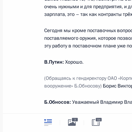
очень нужными и для предприятия, и дл
зарплата, это – так как контракты трёх
Указ о награждении государственн
Сегодня мы кроме поставочных вопрос
Министерства иностранных дел
поставляемого оружия, которое позво
2 декабря 2013 года, 14:30
эту работу в поставочном плане уже по
В.Путин:
Хорошо.
Александр Абрамов освобождён от 
Президента
(Обращаясь к гендиректору ОАО
«Корп
вооружение» Б.Обносову)
Борис Викто
2 декабря 2013 года, 14:20
Б.Обносов:
Уважаемый Владимир Вла
30 ноября 2013 года, суббота
Я добавлю только к словам Владимира
3
1м
прошла очень успешно для нас, потом
Соболезнования родным и близки