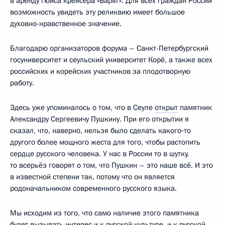
в аренду гюйса крейсера «Варяг». Для всех граждан России
возможность увидеть эту реликвию имеет большое
духовно-нравственное значение.
Благодарю организаторов форума – Санкт-Петербургский
госуниверситет и сеульский университет Корё, а также всех
российских и корейских участников за плодотворную
работу.
Здесь уже упоминалось о том, что в Сеуле
открыт
памятник
Александру Сергеевичу Пушкину. При его открытии я
сказал, что, наверно, нельзя было сделать какого‑то
другого более мощного жеста для того, чтобы растопить
сердце русского человека. У нас в России то в шутку,
то всерьёз говорят о том, что Пушкин – это наше всё. И это
в известной степени так, потому что он является
родоначальником современного русского языка.
Мы исходим из того, что само наличие этого памятника
будет вызывать интерес и к русской культуре, и к русской