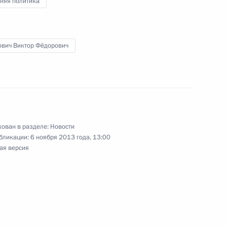
няя политика
иллемом-Александром
3
ович Виктор Фёдорович
инистром Израиля
ован в разделе:
Новости
бликации:
6 ноября 2013 года, 13:00
ая версия
кого съезда муниципальных
8
14м