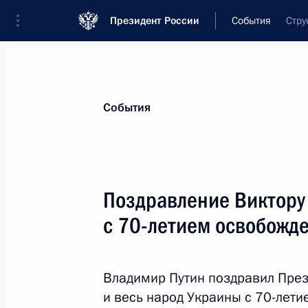
Президент России
События
Стру
Президент
Администрация
Государст
Новости
Стенограммы
Поездки
Те
События
Показа
Поздравление Виктору
с 70-летием освобожд
Встреча с Президентом Казахстан
11 ноября 2013 года, 15:30
Екатеринбург
Владимир Путин поздравил Пре
и весь народ Украины с 70-лет