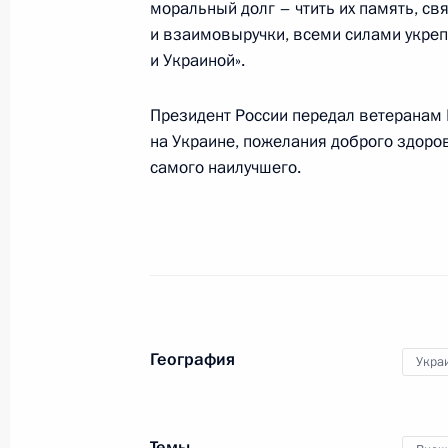
моральный долг – чтить их память, с
Торжественный вечер, посвящённы
и взаимовыручки, всеми силами укре
внутренних дел
и Украиной».
10 ноября 2013 года, 18:00
Москва, Кремль
Президент России передал ветеранам
на Украине, пожелания доброго здоровь
самого наилучшего.
Поздравление личному составу и в
внутренних дел
10 ноября 2013 года, 10:00
Соболезнования Президенту Филип
География
Укра
10 ноября 2013 года, 09:00
Темы