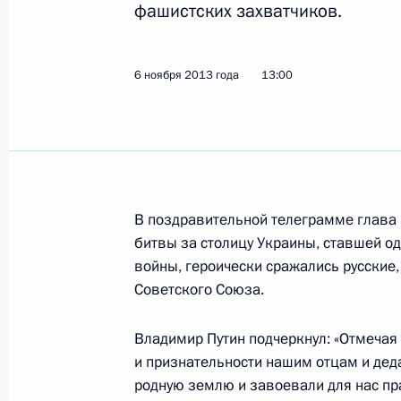
Россия – Вьетнам: вместе к новым 
фашистских захватчиков.
11 ноября 2013 года, 04:00
6 ноября 2013 года
13:00
10 ноября 2013 года, воскресенье
Телефонный разговор с президен
студенческого спорта Клодом-Луи 
10 ноября 2013 года, 20:30
В поздравительной телеграмме глава Р
битвы за столицу Украины, ставшей 
войны, героически сражались русские,
Советского Союза.
Телефонный разговор с Королём С
Бен Абдель Азизом Аль Саудом
Владимир Путин подчеркнул: «Отмечая
10 ноября 2013 года, 18:10
и признательности нашим отцам и дед
родную землю и завоевали для нас пр