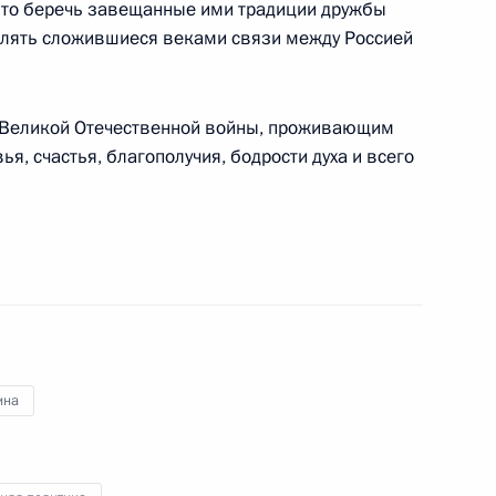
вято беречь завещанные ими традиции дружбы
й Дню сотрудника органов
плять сложившиеся веками связи между Россией
5
5м
 Великой Отечественной войны, проживающим
я, счастья, благополучия, бодрости духа и всего
етеранам Министерства
пин Бенигно Акино
ина