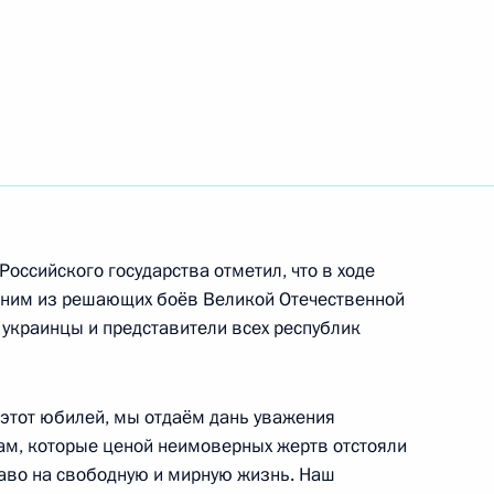
рубежам сотрудничества
том Международной федерации
Гальеном
оссийского государства отметил, что в ходе
одним из решающих боёв Великой Отечественной
 украинцы и представители всех республик
аудовской Аравии Абдаллой
 этот юбилей, мы отдаём дань уважения
ам, которые ценой неимоверных жертв отстояли
аво на свободную и мирную жизнь. Наш