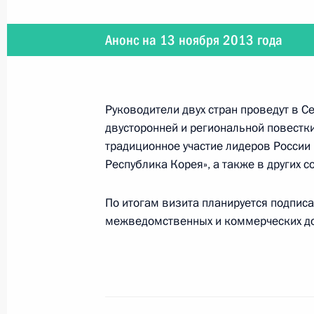
Встреча с участниками проекта «Ст
Анонс на 13 ноября 2013 года
5 ноября 2013 года, 17:00
Московская облас
Руководители двух стран проведут в С
Владимир Путин примет участие в
двусторонней и региональной повестк
сотрудничества России и Казахстан
традиционное участие лидеров России 
5 ноября 2013 года, 14:00
Республика Корея», а также в других 
По итогам визита планируется подпис
4 ноября 2013 года, понедельник
межведомственных и коммерческих д
Приветствие участникам торжестве
Дню народного единства
4 ноября 2013 года, 18:00