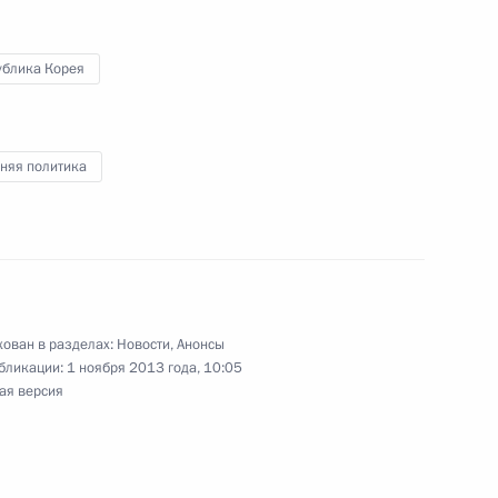
я народного единства
ублика Корея
3
3м
няя политика
ного русского народного
3
ован в разделах:
Новости
,
Анонсы
бликации:
1 ноября 2013 года, 10:05
8
ая версия