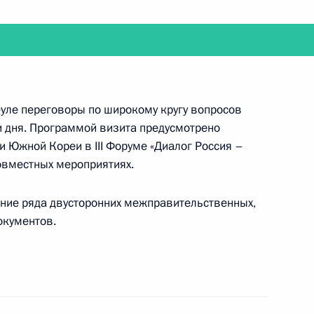
артапы в интернете»
5
4м
ть, Ново-Огарёво
еуле переговоры по широкому кругу вопросов
 Форуме межрегионального
и дня. Программой визита предусмотрено
а
и Южной Кореи в III Форуме «Диалог Россия –
совместных мероприятиях.
ание ряда двусторонних межправительственных,
окументов.
нного вечера, посвящённого