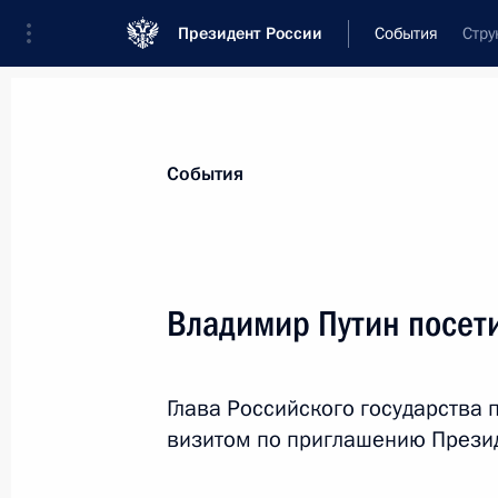
Президент России
События
Стру
Президент
Администрация
Государст
Новости
Стенограммы
Поездки
Те
События
Показа
Владимир Путин посети
Встреча с генеральным директором
Владимиром Уриным
Глава Российского государства
5 ноября 2013 года, 18:30
Московская облас
визитом по приглашению Презид