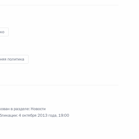
ко
Цзиньпином
6
ов Бали
няя политика
нии Синдзо Абэ
6
ов Бали
ован в разделе:
Новости
бликации:
4 октября 2013 года, 19:00
3
31м
ов Бали