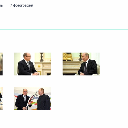
ль
7 фотографий
редседателя Правительства
3
сть, Ново-Огарёво
5
ов Бали
АТЭС
13