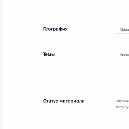
7 октября 2013 года, 19:00
Индонезия
География
Мона
Встреча с Председателем КНР Си 
7 октября 2013 года, 18:50
Индонезия, остр
Темы
Внеш
Встреча с Премьер-министром Япо
7 октября 2013 года, 14:40
Индонезия, остр
Статус материала
Опублик
Деловой саммит АТЭС
Дата пу
7 октября 2013 года, 14:00
Индонезия, остр