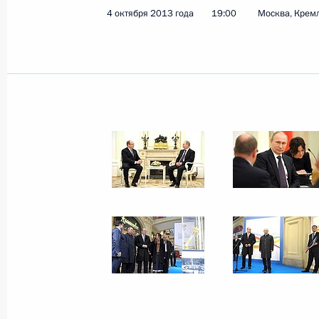
4 октября 2013 года
19:00
Москва, Крем
Рабочая встреча с Заместителем П
Дмитрием Рогозиным
9 октября 2013 года, 12:10
Московская обла
8 октября 2013 года, вторник
Саммит АТЭС
8 октября 2013 года, 12:15
Индонезия, остр
7 октября 2013 года, понедельник
Завершился первый день саммита 