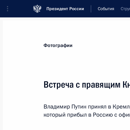
Президент России
События
Стру
Президент
Администрация
Государст
Новости
Стенограммы
Поездки
Те
Фотографии
Показа
Встреча с правящим Кн
9 октября 2013 года, среда
Владимир Путин принял в Кремле
Рабочая встреча с губернатором К
который прибыл в Россию с оф
Николаем Цукановым
9 октября 2013 года, 14:30
Московская обла