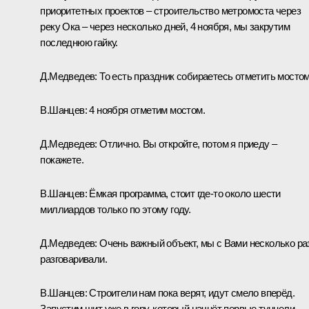
приоритетных проектов – строительство метромоста через
реку Ока – через несколько дней, 4 ноября, мы закрутим
последнюю гайку.
Д.Медведев: То есть праздник собираетесь отметить мосто
В.Шанцев: 4 ноября отметим мостом.
Д.Медведев: Отлично. Вы откройте, потом я приеду –
покажете.
В.Шанцев: Ёмкая программа, стоит где‑то около шести
миллиардов только по этому году.
Д.Медведев: Очень важный объект, мы с Вами несколько ра
разговаривали.
В.Шанцев: Строители нам пока верят, идут смело вперёд.
Запустим щит уже в гору, который начнёт первые туннели