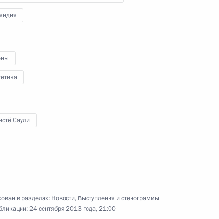
яндия
24 сентября 2013 года
Видео, 2 мин.
оны
гетика
истё Саули
ован в разделах:
Новости
,
Выступления и стенограммы
бликации:
24 сентября 2013 года, 21:00