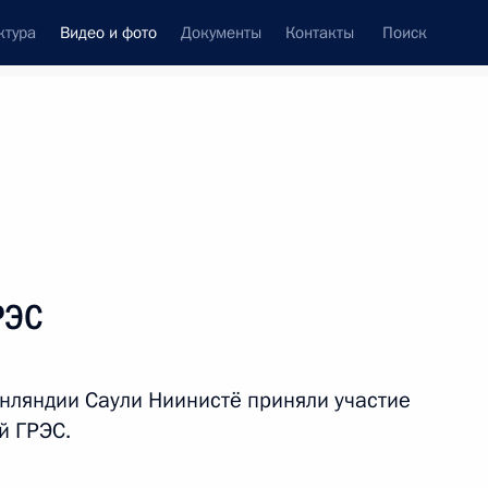
ктура
Видео и фото
Документы
Контакты
Поиск
си
ия, встречи
Встречи со СМИ
октябрь, 2013
ть следующие материалы
РЭС
Инвестиционный форум
нляндии Саули Ниинистё приняли участие
«Россия зовёт!»
й ГРЭС.