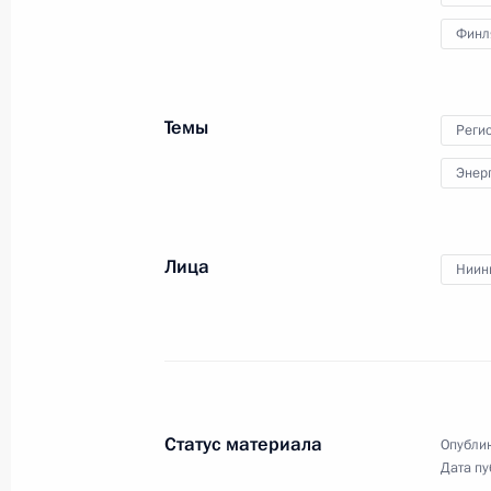
заседании III Международного
арктического форума «Арктика –
Финл
территория диалога»
25 сентября 2013 года
Видео, 1 ч.
Темы
Реги
Энер
Лица
Ниин
Статус материала
Опублик
Дата пу