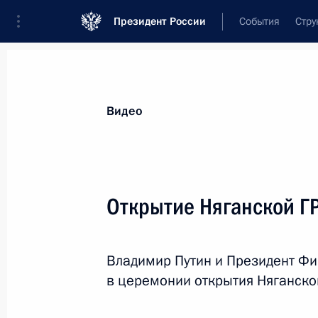
Президент России
События
Стру
Видеозаписи
Фотографии
Аудиозапи
Все материалы
Выступления
Совещан
Видео
Показа
Открытие Няганской Г
Заседание Совета
Владимир Путин и Президент Фи
по культуре и искусству
в церемонии открытия Няганско