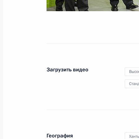
30 сентября 2013 года
Видео, 17 мин
Загрузить видео
Высо
Станд
Выступление на пленарном
География
Хант