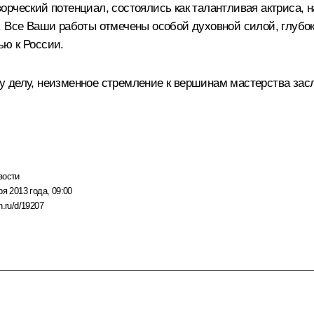
рческий потенциал, состоялись как талантливая актриса, н
. Все Ваши работы отмечены особой духовной силой, глубо
ью к России.
у делу, неизменное стремление к вершинам мастерства зас
вости
ря 2013 года, 09:00
n.ru/d/19207