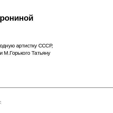
орониной
одную артистку СССР,
и М.Горького Татьяну
: