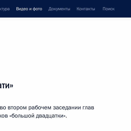
ктура
Видео и фото
Документы
Контакты
Поиск
си
ия, встречи
Встречи со СМИ
сентябрь, 2013
ть следующие материалы
ати»
Совещание о ходе сбора
 во втором рабочем заседании глав
урожая
ков «большой двадцатки».