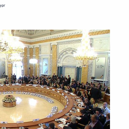
ург
.
17 сентября 2013 года
Видео, 8 мин.
Совещание о бюджетных
проектировках на 2014–