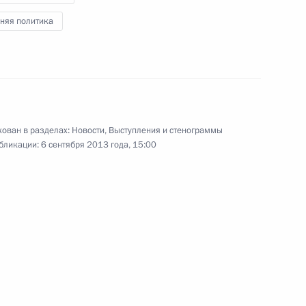
Владимира Путина по итогам
няя политика
саммита «Группы двадцати»
6 сентября 2013 года
Видео, 46 мин.
ован в разделах:
Новости
,
Выступления и стенограммы
бликации:
6 сентября 2013 года, 15:00