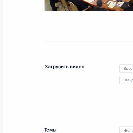
сотрудничества
13 сентября 2013 года
Видео, 8 мин.
Загрузить видео
Высо
Станд
Заседание Совета
Темы
«Бол