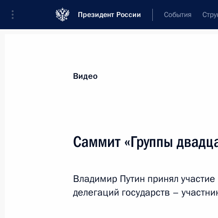
Президент России
События
Стру
Видеозаписи
Фотографии
Аудиозапи
Все материалы
Выступления
Совещан
Видео
Показа
Саммит «Группы двадц
Заседание международного
Владимир Путин принял участие
дискуссионного клуба
делегаций государств – участни
«Валдай»