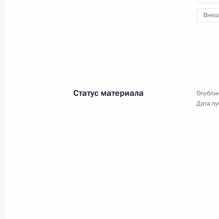
Безопасности
Внеш
9 сентября 2013 года
Видео, 12 мин.
Статус материала
Опублик
Дата пу