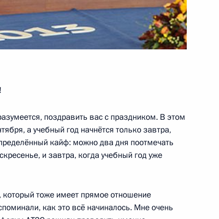
 Совета Безопасности
1
ь
ажданского общества
6
23м
!
ь
 разумеется, поздравить вас с праздником. В этом
нтября, а учебный год начнётся только завтра,
определённый кайф: можно два дня поотмечать
тву Ассошиэйтед Пресс
:
7
оскресенье, и завтра, когда учебный год уже
асть, Ново-Огарёво
м, который тоже имеет прямое отношение
вспоминали, как это всё начиналось. Мне очень