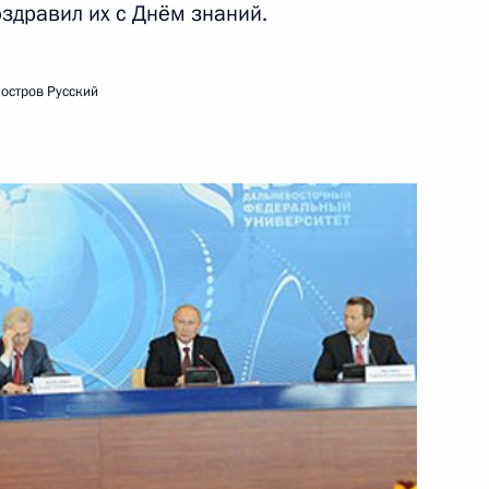
ских спортивных
здравил их с Днём знаний.
ентские спортивные игры»
 остров Русский
Цзиньпином
7
г
дагогами столичных
4
ь