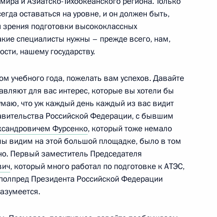
мира и Азиатско-Тихоокеанского региона. Только
ации редких животных
7
сегда оставаться на уровне, и он должен быть,
и зрения подготовки высококлассных
акие специалисты нужны – прежде всего, нам,
ай
сти, нашему государству.
лом учебного года, пожелать вам успехов. Давайте
е Русский
12
авляют для вас интерес, которые вы хотели бы
стров Русский
думаю, что уж каждый день каждый из вас видит
равительства Российской Федерации, с бывшим
ксандровичем Фурсенко
, который тоже немало
ь мы видим на этой большой площадке, было в том
альневосточного
4
ано. Первый заместитель Председателя
вич
, который много работал по подготовке к АТЭС,
стров Русский
 полпред Президента Российской Федерации
разумеется.
10
7м