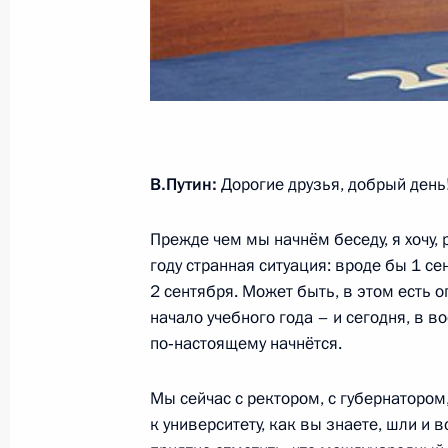
Совещание с постоянными членами
4 сентября 2013 года, 20:50
Москва, Кремл
Заседание Совета по развитию гр
В.Путин:
Дорогие друзья, добрый день
и правам человека
4 сентября 2013 года, 18:10
Москва, Кремл
Прежде чем мы начнём беседу, я хочу,
году странная ситуация: вроде бы 1 се
2 сентября. Может быть, в этом есть 
Интервью Первому каналу и агентс
начало учебного года – и сегодня, в в
по‑настоящему начнётся.
4 сентября 2013 года, 09:00
Московская обл
Мы сейчас с ректором, с губернаторо
к университету, как вы знаете, шли и 
3 сентября 2013 года, вторник