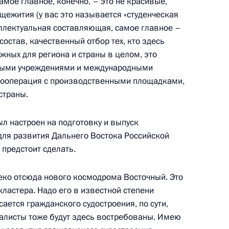
мое главное, конечно, – это не красивые,
щежития (у вас это называется «студенческая
ком Президента
еллектуальная составляющая, самое главное –
остав, качественный отбор тех, кто здесь
жных для региона и страны в целом, это
ными учреждениями и международными
 кооперация с производственными площадками,
Днём рождения
страны.
л настроен на подготовку и выпуск
для развития Дальнего Востока Российской
 предстоит сделать.
международного военно-
леко отсюда нового космодрома Восточный. Это
я башня»
кластера. Надо его в известной степени
сается гражданского судостроения, по сути,
иалисты тоже будут здесь востребованы. Имею