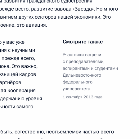
ы развития гражданского судостроения
прежде всего, развитие завода «Звезда». Но много
расноярского края Львом
3
звитием других секторов нашей экономики. Это
оение, это авиация.
Смотрите также
о у вас уже
ция с научными
Участники встречи
тана Исламу Каримову
 прежде всего,
с преподавателями,
иона. Это важно,
аспирантами и студентами
кузницей кадров
Дальневосточного
партнёров
федерального
университета
кая кооперация
анам нефтяной и газовой
1 сентября 2013 года
оддержанию уровня
льности самого
быть, естественно, неотъемлемой частью всего