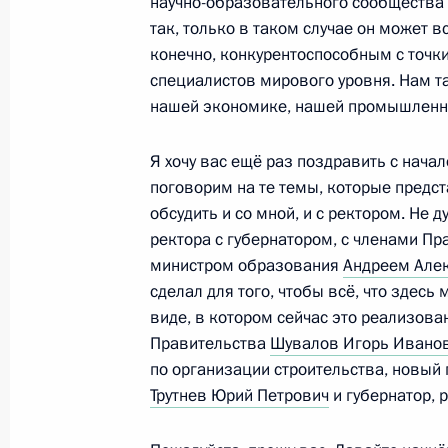
научно-образовательного сообщества 
Президент посетил центр реабилит
так, только в таком случае он может в
в Приморье
конечно, конкурентоспособным с точк
специалистов мирового уровня. Нам т
1 сентября 2013 года, 09:40
Приморский кр
нашей экономике, нашей промышленно
Я хочу вас ещё раз поздравить с нача
Посещение океанариума на остров
поговорим на те темы, которые предст
1 сентября 2013 года, 07:45
Владивосток, о
обсудить и со мной, и с ректором. Не 
ректора с губернатором, с членами П
министром образования
Андреем Але
сделал для того, чтобы всё, что здес
Посещение медицинского центра Д
виде, в котором сейчас это реализов
федерального университета
Правительства
Шувалов Игорь Ивано
1 сентября 2013 года, 06:45
Владивосток, о
по организации строительства, новый
Трутнев Юрий Петрович
и губернатор, 