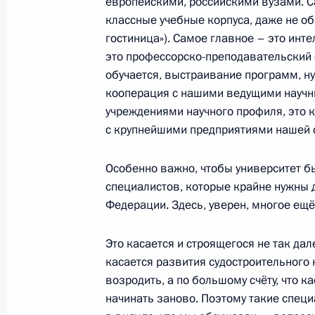
европейскими, российскими вузами. Са
классные учебные корпуса, даже не об
Игорь Левитин назначен помощни
гостиница»). Самое главное – это инт
2 сентября 2013 года, 10:10
это профессорско-преподавательский с
обучается, выстраивание программ, ну
кооперация с нашими ведущими науч
учреждениями научного профиля, это
Поздравление Елене Прокловой с 
с крупнейшими предприятиями нашей 
2 сентября 2013 года, 09:30
Особенно важно, чтобы университет бы
специалистов, которые крайне нужны 
1 сентября 2013 года, воскресенье
Федерации. Здесь, уверен, многое ещё
Приветствие участникам и гостям 
Это касается и строящегося не так да
музыкального фестиваля «Спасска
касается развития судостроительного 
1 сентября 2013 года, 20:00
возродить, а по большому счёту, что ка
начинать заново. Поэтому такие спец