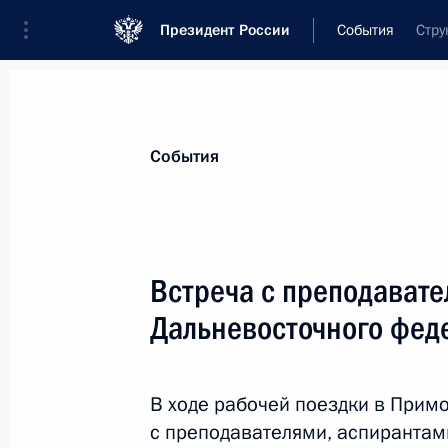
Президент России
События
Стру
Президент
Администрация
Государст
Новости
Стенограммы
Поездки
Те
События
Показа
Встреча с преподавате
Дальневосточного фед
Встреча с Премьер-министром Япо
5 сентября 2013 года, 14:20
Санкт-Петербур
В ходе рабочей поездки в Прим
с преподавателями, аспирантам