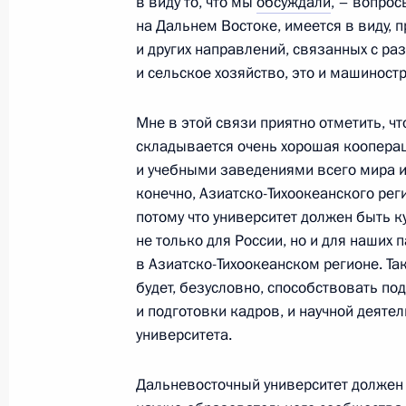
в виду то, что мы
обсуждали
, – вопрос
на Дальнем Востоке, имеется в виду, 
Рабочая встреча с губернатором К
и других направлений, связанных с ра
Кузнецовым
и сельское хозяйство, это и машиностр
1 сентября 2013 года, 17:00
Красноярск
Мне в этой связи приятно отметить, чт
складывается очень хорошая коопера
Поздравление Президенту Узбекис
и учебными заведениями всего мира и
конечно, Азиатско-Тихоокеанского рег
1 сентября 2013 года, 11:00
потому что университет должен быть 
не только для России, но и для наших 
в Азиатско-Тихоокеанском регионе. Та
Поздравление работникам и ветер
будет, безусловно, способствовать п
промышленности
и подготовки кадров, и научной деяте
университета.
1 сентября 2013 года, 10:00
Дальневосточный университет должен 