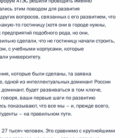
 форум АТЭС решили проводить именно
ались этим поводом для развития
ержем Саргсяном
4
других вопросов, связанных с его развитием, что
асть, Ново-Огарёво
акую‑то гостиницу (хотя они в городе нужны,
 предприятий подобного рода, но они,
вильно сделали, что не гостиницу начали строить,
сом, с учебными корпусами, которые
к
али университету.
виенко и Сергеем
3
6м
ения, которые были сделаны, та заявка
е, одной из интеллектуальных доминант России
асть, Ново-Огарёво
 доминант, будет развиваться в том ключе,
 говоря, ваши первые шаги по развитию
есь показывают, что все мы – и, прежде всего,
8
туденты – на правильном пути.
и 27 тысяч человек. Это сравнимо с крупнейшими