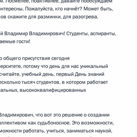
ентами Дальневосточного
ём. Посмелее, поактивнее, давайте пообсуждаем
интересны. Пожалуйста, кто начнёт? Может быть,
ов скажите для разминки, для разогрева.
стров Русский
й Владимир Владимирович! Студенты, аспиранты,
аемые гости!
о общего присутствия сегодня
ции последствий наводнения
рситете, потому что день для нас уникальный
 считайте, учебный день, первый День знаний
есколько тысяч студентов, в котором работает
нальных, высококвалифицированных
тве и Администрации
 Владимирович, что вот это решение о создании
оллективом как судьбоносное. Это возможности,
ожности работать, учиться, заниматься наукой,