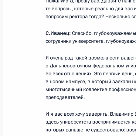
Встреча с преподавателями и студ
Пожалуйста, прошу вас. Давайте начн
федерального университета
те вопросы, которые реально для вас 
попросим ректора тогда? Несколько сл
1 сентября 2013 года, 05:15
Владивосток, о
С.Иванец:
Спасибо, глубокоуважаемы
сотрудники университета, глубокоуваж
31 августа 2013 года, суббота
Я очень рад такой возможности вашег
Подписан Указ о мерах по ликвида
в Дальневосточном федеральном униве
на Дальнем Востоке
во всех отношениях. Это первый день,
31 августа 2013 года, 21:45
в новом кампусе, в который заехали н
многотысячный коллектив профессио
преподавателей.
Кадровые изменения в Правительс
И я вас всех хочу заверить, Владимир
Президента
здесь университета воспринимается к
31 августа 2013 года, 16:30
которых раньше не существовало: возм