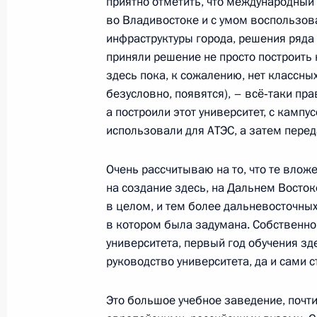
приятно отметить, что международный
во Владивостоке и с умом воспользов
Встреча с Президентом Армении С
инфраструктуры города, решения ряда 
3 сентября 2013 года, 18:45
Московская обл
приняли решение не просто построить к
здесь пока, к сожалению, нет классных
безусловно, появятся), – всё‑таки пра
а построили этот университет, с кампу
2 сентября 2013 года, понедельни
использовали для АТЭС, а затем перед
Рабочая встреча с Валентиной Мат
Нарышкиным
Очень рассчитываю на то, что те влож
на создание здесь, на Дальнем Восток
2 сентября 2013 года, 18:00
Московская обл
в целом, и тем более дальневосточных
в котором была задумана. Собственно
университета, первый год обучения зд
Поездка в Курганскую область
руководство университета, да и сами с
2 сентября 2013 года, 11:00
Курган
Это большое учебное заведение, почт