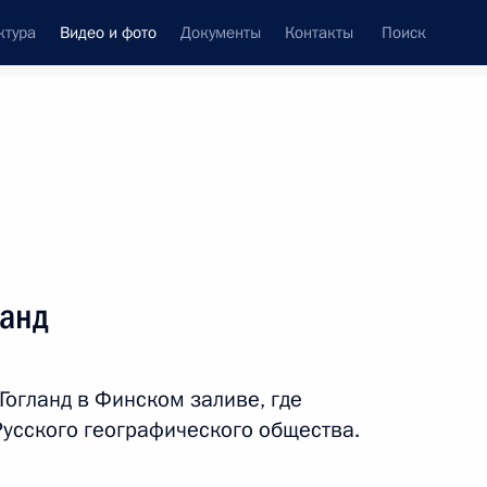
ктура
Видео и фото
Документы
Контакты
Поиск
си
ия, встречи
Встречи со СМИ
август, 2013
ть следующие материалы
ланд
Поездка на остров Гогланд
Гогланд в Финском заливе, где
Русского географического общества.