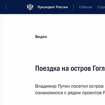
Президент России
События
Стру
Видеозаписи
Фотографии
Аудиозапи
Все материалы
Выступления
Совещан
Видео
Показа
Поездка на остров Гог
Открытие воссозданного
Владимир Путин посетил остров 
фонтана «Детский хоровод»
ознакомился с рядом проектов 