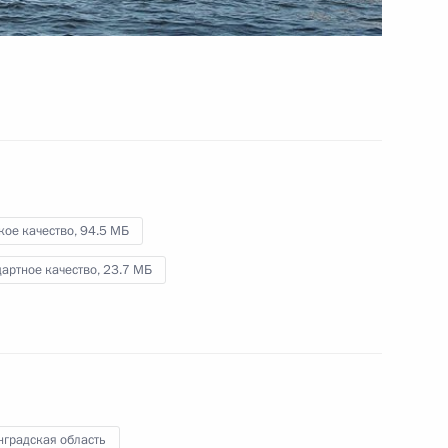
3 декабря 2012 года
Видео, 19 мин.
кое качество,
94.5 МБ
артное качество,
23.7 МБ
Президент принял участие
нградская область