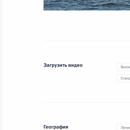
5 декабря 2012 года
Видео, 8 мин.
Загрузить видео
Высо
Станд
Визит в Киргизию
География
Лени