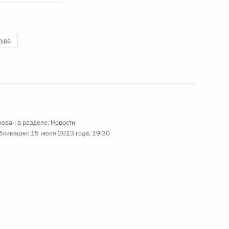
в экологическом проекте
«Полёт надежды»
тура
.
6 сентября 2012 года
Видео, 4 мин.
ован в разделе:
Новости
бликации:
15 июля 2013 года, 19:30