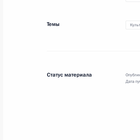
Темы
Куль
20 сентября 2012 года
Видео, 21 мин
Статус материала
Опублик
Дата пу